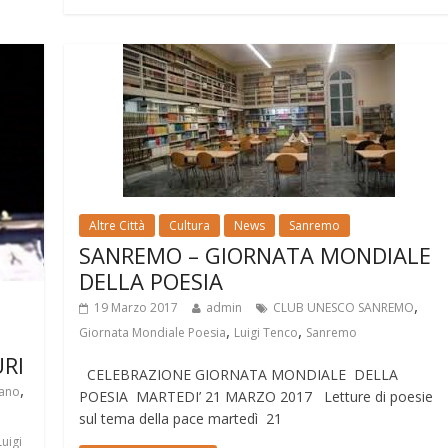
Altre Città
Cultura
News
Sanremo
SANREMO – GIORNATA MONDIALE
DELLA POESIA
,
19 Marzo 2017
admin
CLUB UNESCO SANREMO
,
,
Giornata Mondiale Poesia
Luigi Tenco
Sanremo
URI
CELEBRAZIONE GIORNATA MONDIALE DELLA
,
iano
POESIA MARTEDI’ 21 MARZO 2017 Letture di poesie
sul tema della pace martedì 21
Luigi