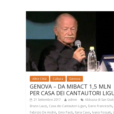
Altre Città
Cultura
Genova
GENOVA – DA MIBACT 1,5 MLN
PER CASA DEI CANTAUTORI LIG
21 Settembre 2017
admin
Abbazia di San Giul
,
,
,
Bruno Lauzi
Casa dei Cantautori Liguri
Dario Franceschi
,
,
,
,
Fabrizio De Andrè
Gino Paoli
Ilaria Cavo
Ivano Fossati