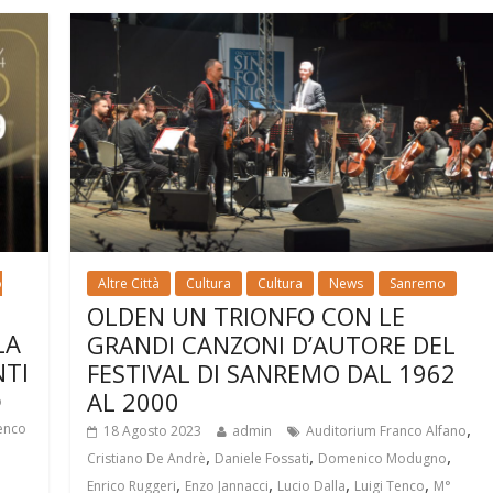
o
Altre Città
Cultura
Cultura
News
Sanremo
OLDEN UN TRIONFO CON LE
LA
GRANDI CANZONI D’AUTORE DEL
NTI
FESTIVAL DI SANREMO DAL 1962
AL 2000
b
,
enco
18 Agosto 2023
admin
Auditorium Franco Alfano
,
,
,
Cristiano De Andrè
Daniele Fossati
Domenico Modugno
,
,
,
,
Enrico Ruggeri
Enzo Jannacci
Lucio Dalla
Luigi Tenco
M°