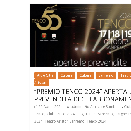
Altre Città
Cultura
Cultura
Sanremo
Teatr
Ariston
“PREMIO TENCO 2024” APERTA 
PREVENDITA DEGLI ABBONAME
,
25 Aprile 2024
admin
Amilcare Rambaldi
Clu
,
,
,
,
Tenco
Club Tenco 2024
Luigi Tenco
Sanremo
Targhe T
,
,
2024
Teatro Ariston Sanremo
Tenco 2024