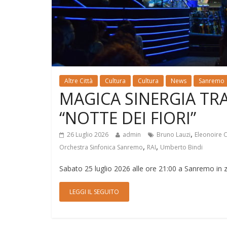
Altre Città
Cultura
Cultura
News
Sanremo
MAGICA SINERGIA TRA
“NOTTE DEI FIORI”
,
26 Luglio 2026
admin
Bruno Lauzi
Eleonoire 
,
,
Orchestra Sinfonica Sanremo
RAI
Umberto Bindi
Sabato 25 luglio 2026 alle ore 21:00 a Sanremo in zo
LEGGI IL SEGUITO