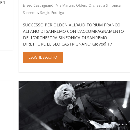
PER
,
,
,
Eliseo Castrignanò
Mia Martini
Olden
Orchestra Sinfonica
,
Sanremo
Sergio Endrigo
SUCCESSO PER OLDEN ALL’AUDITORIUM FRANCO
ALFANO DI SANREMO CON L’ACCOMPAGNAMENTO
DELL’ORCHESTRA SINFONICA DI SANREMO –
DIRETTORE ELISEO CASTRIGNANO’ Giovedì 17
LEGGI IL SEGUITO