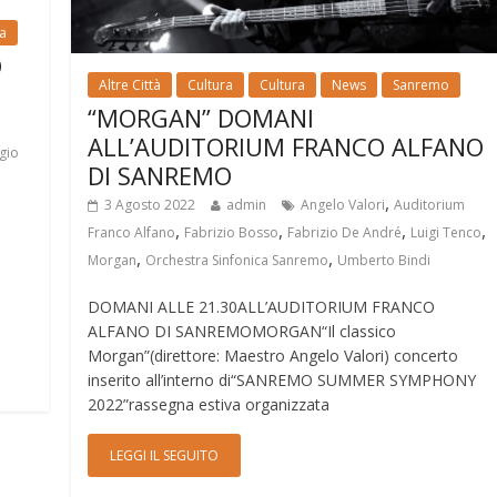
ia
O
Altre Città
Cultura
Cultura
News
Sanremo
“MORGAN” DOMANI
ALL’AUDITORIUM FRANCO ALFANO
gio
DI SANREMO
,
3 Agosto 2022
admin
Angelo Valori
Auditorium
,
,
,
,
Franco Alfano
Fabrizio Bosso
Fabrizio De André
Luigi Tenco
,
,
Morgan
Orchestra Sinfonica Sanremo
Umberto Bindi
DOMANI ALLE 21.30ALL’AUDITORIUM FRANCO
ALFANO DI SANREMOMORGAN“Il classico
Morgan”(direttore: Maestro Angelo Valori) concerto
inserito all’interno di“SANREMO SUMMER SYMPHONY
2022”rassegna estiva organizzata
LEGGI IL SEGUITO