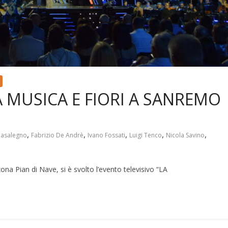
 MUSICA E FIORI A SANREMO
,
,
,
,
,
Casalegno
Fabrizio De Andrè
Ivano Fossati
Luigi Tenco
Nicola Savino
na Pian di Nave, si è svolto l’evento televisivo “LA