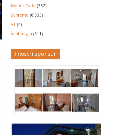
Monte-Carlo
(332)
Sanremo
(6.333)
V1
(4)
Ventimiglia
(611)
I nostri sponsor