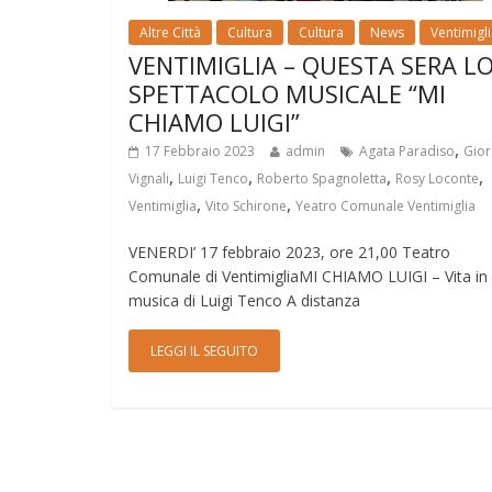
Altre Città
Cultura
Cultura
News
Ventimigl
VENTIMIGLIA – QUESTA SERA L
SPETTACOLO MUSICALE “MI
CHIAMO LUIGI”
,
17 Febbraio 2023
admin
Agata Paradiso
Gior
,
,
,
,
Vignali
Luigi Tenco
Roberto Spagnoletta
Rosy Loconte
,
,
Ventimiglia
Vito Schirone
Yeatro Comunale Ventimiglia
VENERDI’ 17 febbraio 2023, ore 21,00 Teatro
Comunale di VentimigliaMI CHIAMO LUIGI – Vita in
musica di Luigi Tenco A distanza
LEGGI IL SEGUITO