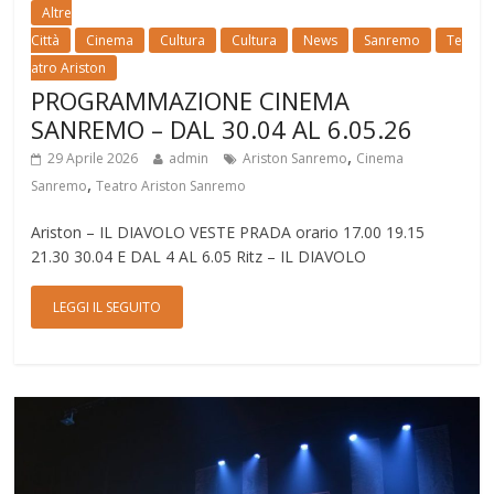
Altre
Città
Cinema
Cultura
Cultura
News
Sanremo
Te
atro Ariston
PROGRAMMAZIONE CINEMA
SANREMO – DAL 30.04 AL 6.05.26
,
29 Aprile 2026
admin
Ariston Sanremo
Cinema
,
Sanremo
Teatro Ariston Sanremo
Ariston – IL DIAVOLO VESTE PRADA orario 17.00 19.15
21.30 30.04 E DAL 4 AL 6.05 Ritz – IL DIAVOLO
LEGGI IL SEGUITO