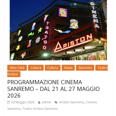
Altre Città
Cultura
Cultura
News
Sanremo
Teatro
Ariston
PROGRAMMAZIONE CINEMA
SANREMO – DAL 21 AL 27 MAGGIO
2026
,
20 Maggio 2026
admin
Ariston Sanremo
Cinema
,
Sanremo
Teatro Ariston Sanremo