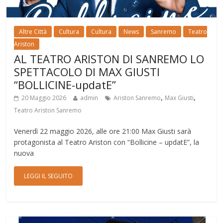
Altre Città
Cultura
Cultura
News
Sanremo
Teatro
Ariston
AL TEATRO ARISTON DI SANREMO LO
SPETTACOLO DI MAX GIUSTI
“BOLLICINE-updatE”
,
,
20 Maggio 2026
admin
Ariston Sanremo
Max Giusti
Teatro Ariston Sanremo
Venerdì 22 maggio 2026, alle ore 21:00 Max Giusti sarà
protagonista al Teatro Ariston con “Bollicine – updatE”, la
nuova
LEGGI IL SEGUITO