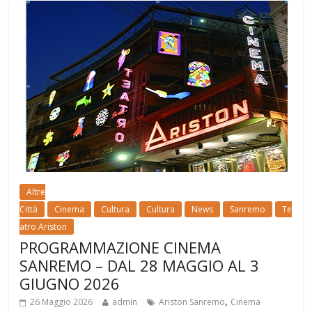
Altre
Città
Cinema
Cultura
Cultura
News
Sanremo
Te
atro Ariston
PROGRAMMAZIONE CINEMA
SANREMO – DAL 28 MAGGIO AL 3
GIUGNO 2026
,
26 Maggio 2026
admin
Ariston Sanremo
Cinema