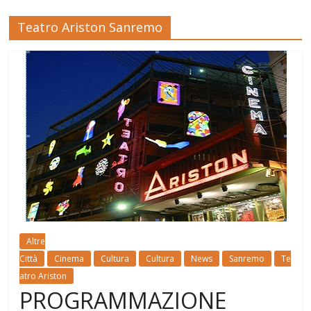
Teatro Ariston Sanremo
Altre
Città
Cinema
Cultura
Cultura
News
Sanremo
Te
atro Ariston
PROGRAMMAZIONE