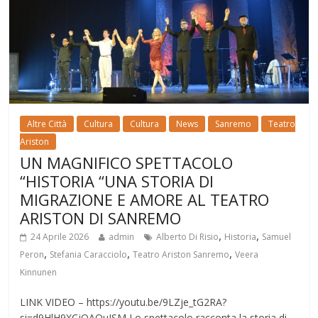
Altre Città
Cultura
Cultura
News
Sanremo
Teatro
Ariston
UN MAGNIFICO SPETTACOLO
“HISTORIA “UNA STORIA DI
MIGRAZIONE E AMORE AL TEATRO
ARISTON DI SANREMO
,
,
24 Aprile 2026
admin
Alberto Di Risio
Historia
Samuel
,
,
,
Peron
Stefania Caracciolo
Teatro Ariston Sanremo
Veera
Kinnunen
LINK VIDEO – https://youtu.be/9LZje_tG2RA?
si=d9HlH9XCjQAOuJSM Lo spettacolo racconta la storia di