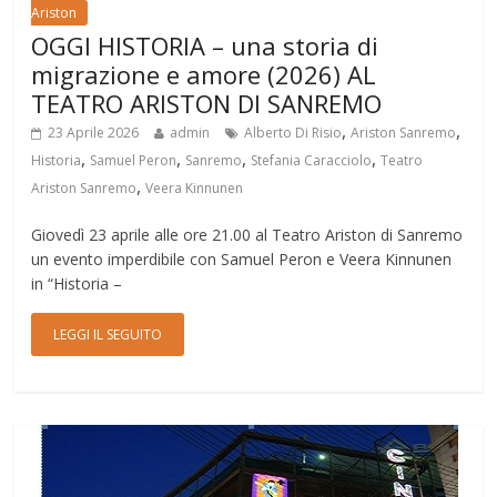
Ariston
OGGI HISTORIA – una storia di
migrazione e amore (2026) AL
TEATRO ARISTON DI SANREMO
,
,
23 Aprile 2026
admin
Alberto Di Risio
Ariston Sanremo
,
,
,
,
Historia
Samuel Peron
Sanremo
Stefania Caracciolo
Teatro
,
Ariston Sanremo
Veera Kinnunen
Giovedì 23 aprile alle ore 21.00 al Teatro Ariston di Sanremo
un evento imperdibile con Samuel Peron e Veera Kinnunen
in “Historia –
LEGGI IL SEGUITO