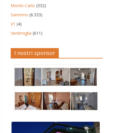
Monte-Carlo
(332)
Sanremo
(6.333)
V1
(4)
Ventimiglia
(611)
I nostri sponsor