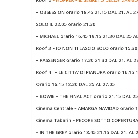
Roof 2
– HOPPER – IL SEGRETO DELLA MARMOTT
– OBSESSION
orario 18.45 21.15 DAL 21. AL 2
SOLO IL 22.05
orario 21.30
–
MICHAEL
orario 16.45 19.15 21.30
DAL 25 AL
Roof 3
– IO NON TI LASCIO SOLO
orario 15.3
– PASSENGER
orario 17.30 21.30
DAL 21. AL 2
Roof 4 – LE CITTA’ DI PIANURA orario 16.15 
Orario 16.15 18.30
DAL 25 AL 27.05
– BOWIE – THE FINAL ACT
orario 21.15
DAL 25
Cinema Centrale
– AMARGA NAVIDAD
orario 
Cinema
Tabarin –
PECORE SOTTO COPERTUR
– IN THE GREY
orario 18.45 21.15
DAL 21. AL 