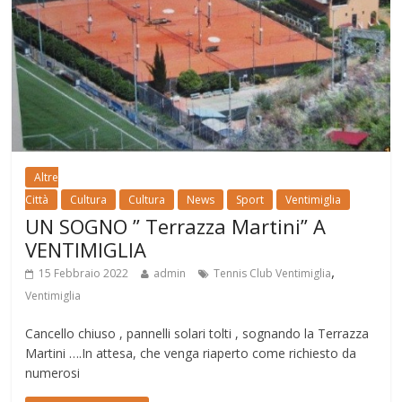
Altre
Città
Cultura
Cultura
News
Sport
Ventimiglia
UN SOGNO ” Terrazza Martini” A
VENTIMIGLIA
,
15 Febbraio 2022
admin
Tennis Club Ventimiglia
Ventimiglia
Cancello chiuso , pannelli solari tolti , sognando la Terrazza
Martini ….In attesa, che venga riaperto come richiesto da
numerosi