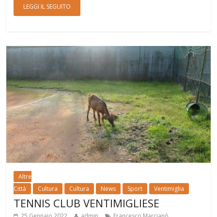
LEGGI IL SEGUITO
Altre
Città
Cultura
Cultura
News
Sport
Ventimiglia
TENNIS CLUB VENTIMIGLIESE
,
25 Gennaio 2022
admin
Francesco Marcianò