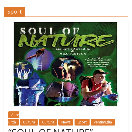
Sport
Altre
Città
Cultura
Cultura
News
Sport
Ventimiglia