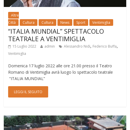
Altre
Città
Cultura
Cultura
News
Sport
Ventimiglia
“ITALIA MUNDIAL” SPETTACOLO
TEATRALE A VENTIMIGLIA
,
,
15 Luglio 2022
admin
Alessandro Nidi
Federico Buffa
Ventimiglia
Domenica 17 luglio 2022 alle ore 21.00 presso il Teatro
Romano di Ventimiglia avrà luogo lo spettacolo teatrale
“ITALIA MUNDIAL”
LEGGI IL SEGUITO