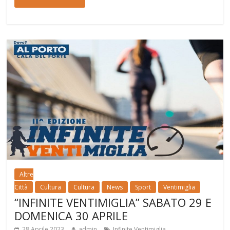
Altre
Città
Cultura
Cultura
News
Sport
Ventimiglia
“INFINITE VENTIMIGLIA” SABATO 29 E
DOMENICA 30 APRILE
28 Aprile 2023
admin
Infinite Ventimiglia