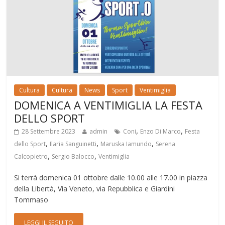
Cultura
Cultura
News
Sport
Ventimiglia
DOMENICA A VENTIMIGLIA LA FESTA
DELLO SPORT
,
,
28 Settembre 2023
admin
Coni
Enzo Di Marco
Festa
,
,
,
dello Sport
Ilaria Sanguinetti
Maruska Iamundo
Serena
,
,
Calcopietro
Sergio Balocco
Ventimiglia
Si terrà domenica 01 ottobre dalle 10.00 alle 17.00 in piazza
della Libertà, Via Veneto, via Repubblica e Giardini
Tommaso
LEGGI IL SEGUITO