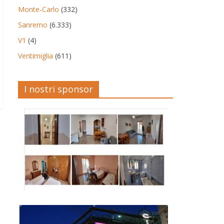
Monte-Carlo
(332)
Sanremo
(6.333)
V1
(4)
Ventimiglia
(611)
I nostri sponsor