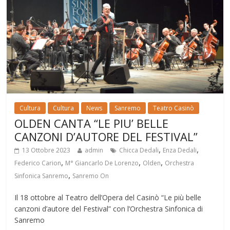
Cultura
Cultura
News
Sanremo
Teatro Casinò
OLDEN CANTA “LE PIU’ BELLE
CANZONI D’AUTORE DEL FESTIVAL”
,
,
13 Ottobre 2023
admin
Chicca Dedali
Enza Dedali
,
,
,
Federico Carion
M° Giancarlo De Lorenzo
Olden
Orchestra
,
Sinfonica Sanremo
Sanremo On
Il 18 ottobre al Teatro dell’Opera del Casinò “Le più belle
canzoni d’autore del Festival” con l’Orchestra Sinfonica di
Sanremo