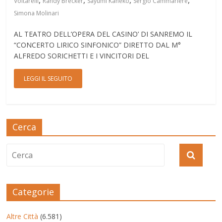
,
,
,
,
Voltarelli
Randy Brecker
Sayumi Kaneko
Sergio Cammariere
Simona Molinari
AL TEATRO DELL’OPERA DEL CASINO’ DI SANREMO IL
“CONCERTO LIRICO SINFONICO” DIRETTO DAL M°
ALFREDO SORICHETTI E I VINCITORI DEL
LEGGI IL SEGUITO
Cerca
Categorie
Altre Città
(6.581)