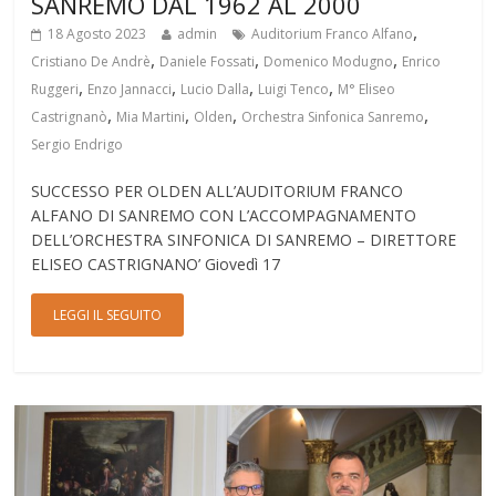
SANREMO DAL 1962 AL 2000
,
18 Agosto 2023
admin
Auditorium Franco Alfano
,
,
,
Cristiano De Andrè
Daniele Fossati
Domenico Modugno
Enrico
,
,
,
,
Ruggeri
Enzo Jannacci
Lucio Dalla
Luigi Tenco
M° Eliseo
,
,
,
,
Castrignanò
Mia Martini
Olden
Orchestra Sinfonica Sanremo
Sergio Endrigo
SUCCESSO PER OLDEN ALL’AUDITORIUM FRANCO
ALFANO DI SANREMO CON L’ACCOMPAGNAMENTO
DELL’ORCHESTRA SINFONICA DI SANREMO – DIRETTORE
ELISEO CASTRIGNANO’ Giovedì 17
LEGGI IL SEGUITO