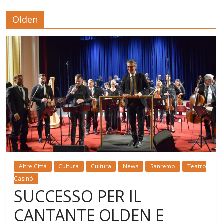
Olden
Altre Città
Cultura
Cultura
News
Sanremo
Teatro
Casinò
SUCCESSO PER IL
CANTANTE OLDEN E