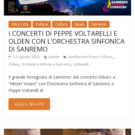
Altre Città
Cultura
Cultura
News
Sanremo
I CONCERTI DI PEPPE VOLTARELLI E
OLDEN CON L’ORCHESTRA SINFONICA
DI SANREMO
,
12 Agosto 2023
admin
Auditorium Franco Alfano
,
,
Olden
Orchestra Sinfonica Sanremo
Voltarelli
Il grande ferragosto di Sanremo: dal concerto tributo a
“Mister Volare” con l’Orchestra Sinfonica di Sanremo e
Peppe Voltarelli al
LEGGI IL SEGUITO