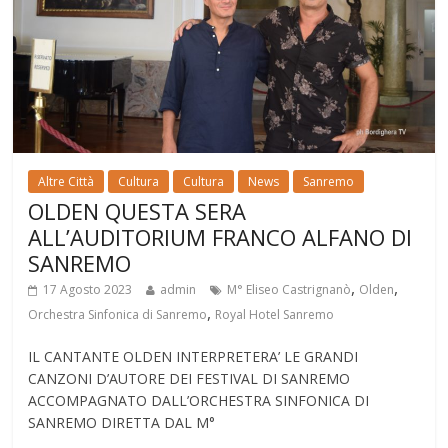
Altre Città
Cultura
Cultura
News
Sanremo
OLDEN QUESTA SERA
ALL’AUDITORIUM FRANCO ALFANO DI
SANREMO
,
,
17 Agosto 2023
admin
M° Eliseo Castrignanò
Olden
,
Orchestra Sinfonica di Sanremo
Royal Hotel Sanremo
IL CANTANTE OLDEN INTERPRETERA’ LE GRANDI
CANZONI D’AUTORE DEI FESTIVAL DI SANREMO
ACCOMPAGNATO DALL’ORCHESTRA SINFONICA DI
SANREMO DIRETTA DAL M°