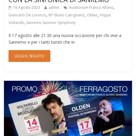
,
16 Agosto 2023
admin
Auditorium Franco Alfano
,
,
,
Giancarlo De Lorenzo
M° Eliseo Catrignanò
Olden
Peppe
,
Voltarelli
Sanremo Summer Symphony
Il 17 agosto alle 21.30 una nuova occasione per chi vive a
Sanremo e per i tanti turisti che in
LEGGI IL SEGUITO