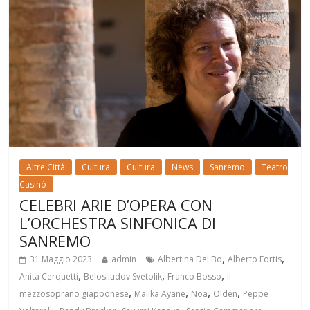
Altre Città
Cultura
Cultura
News
Sanremo
Teatro
Casinò
CELEBRI ARIE D’OPERA CON
L’ORCHESTRA SINFONICA DI
SANREMO
,
,
31 Maggio 2023
admin
Albertina Del Bo
Alberto Fortis
,
,
,
Anita Cerquetti
Belosliudov Svetolik
Franco Bosso
il
,
,
,
,
mezzosoprano giapponese
Malika Ayane
Noa
Olden
Peppe