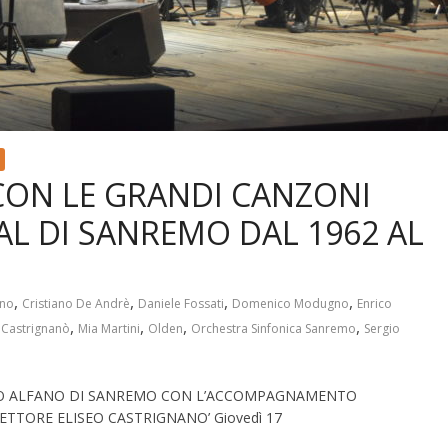
CON LE GRANDI CANZONI
AL DI SANREMO DAL 1962 AL
,
,
,
,
ano
Cristiano De Andrè
Daniele Fossati
Domenico Modugno
Enrico
,
,
,
,
 Castrignanò
Mia Martini
Olden
Orchestra Sinfonica Sanremo
Sergio
CO ALFANO DI SANREMO CON L’ACCOMPAGNAMENTO
TTORE ELISEO CASTRIGNANO’ Giovedì 17