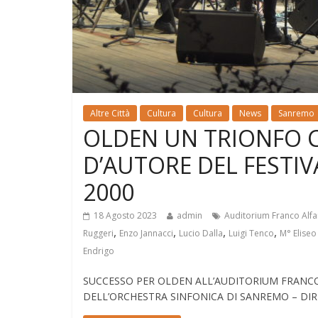
Altre Città
Cultura
Cultura
News
Sanremo
OLDEN UN TRIONFO 
D’AUTORE DEL FESTIV
2000
18 Agosto 2023
admin
Auditorium Franco Alf
,
,
,
,
Ruggeri
Enzo Jannacci
Lucio Dalla
Luigi Tenco
M° Eliseo
Endrigo
SUCCESSO PER OLDEN ALL’AUDITORIUM FRAN
DELL’ORCHESTRA SINFONICA DI SANREMO – DIRE