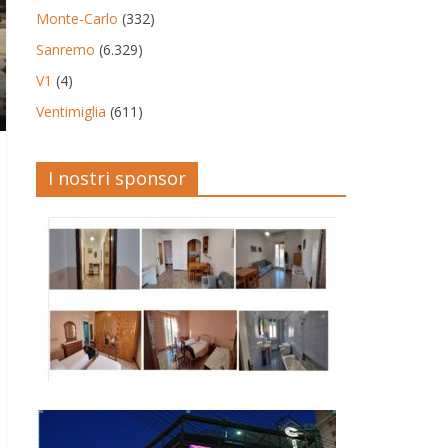
Monte-Carlo
(332)
Sanremo
(6.329)
V1
(4)
Ventimiglia
(611)
I nostri sponsor