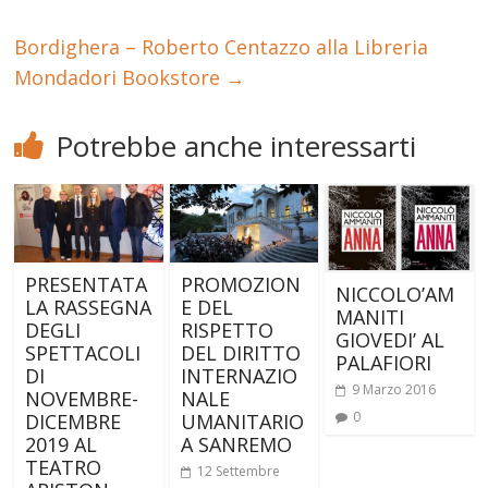
Bordighera – Roberto Centazzo alla Libreria
Mondadori Bookstore
→
Potrebbe anche interessarti
PRESENTATA
PROMOZION
NICCOLO’AM
LA RASSEGNA
E DEL
MANITI
DEGLI
RISPETTO
GIOVEDI’ AL
SPETTACOLI
DEL DIRITTO
PALAFIORI
DI
INTERNAZIO
9 Marzo 2016
NOVEMBRE-
NALE
0
DICEMBRE
UMANITARIO
2019 AL
A SANREMO
TEATRO
12 Settembre