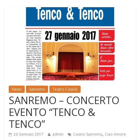
News
Sanremo
Teatro Casinò
SANREMO – CONCERTO
EVENTO “TENCO &
TENCO”
,
26 Gennaio 2017
admin
Casino Sanremo
Ciao Amore