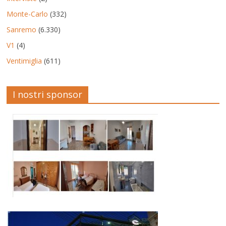
Monte-Carlo
(332)
Sanremo
(6.330)
V1
(4)
Ventimiglia
(611)
I nostri sponsor