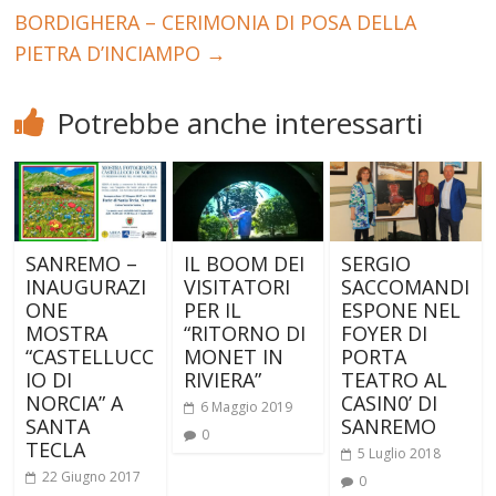
BORDIGHERA – CERIMONIA DI POSA DELLA
PIETRA D’INCIAMPO
→
Potrebbe anche interessarti
SANREMO –
IL BOOM DEI
SERGIO
INAUGURAZI
VISITATORI
SACCOMANDI
ONE
PER IL
ESPONE NEL
MOSTRA
“RITORNO DI
FOYER DI
“CASTELLUCC
MONET IN
PORTA
IO DI
RIVIERA”
TEATRO AL
NORCIA” A
CASIN0’ DI
6 Maggio 2019
SANTA
SANREMO
0
TECLA
5 Luglio 2018
22 Giugno 2017
0