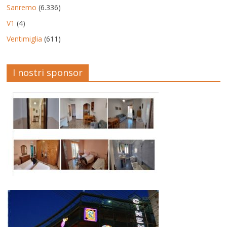
Sanremo
(6.336)
V1
(4)
Ventimiglia
(611)
I nostri sponsor