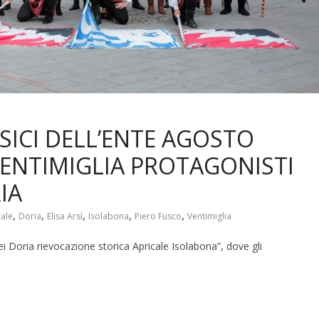
SICI DELL’ENTE AGOSTO
VENTIMIGLIA PROTAGONISTI
IA
,
,
,
,
,
cale
Doria
Elisa Arsì
Isolabona
Piero Fusco
Ventimiglia
ei Doria rievocazione storica Apricale Isolabona”, dove gli