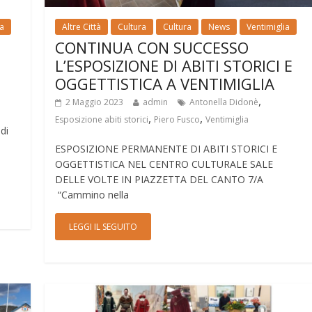
ia
Altre Città
Cultura
Cultura
News
Ventimiglia
CONTINUA CON SUCCESSO
L’ESPOSIZIONE DI ABITI STORICI E
OGGETTISTICA A VENTIMIGLIA
o
,
2 Maggio 2023
admin
Antonella Didonè
,
,
Esposizione abiti storici
Piero Fusco
Ventimiglia
di
ESPOSIZIONE PERMANENTE DI ABITI STORICI E
OGGETTISTICA NEL CENTRO CULTURALE SALE
DELLE VOLTE IN PIAZZETTA DEL CANTO 7/A
“Cammino nella
LEGGI IL SEGUITO