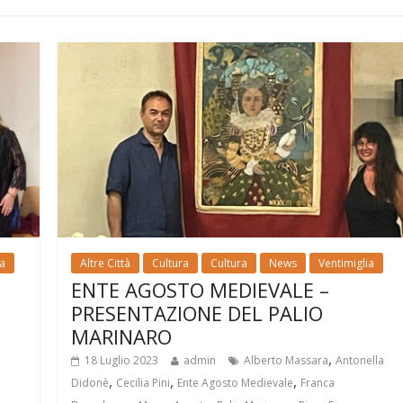
ia
Altre Città
Cultura
Cultura
News
Ventimiglia
ENTE AGOSTO MEDIEVALE –
PRESENTAZIONE DEL PALIO
MARINARO
,
18 Luglio 2023
admin
Alberto Massara
Antonella
,
,
,
Didonè
Cecilia Pini
Ente Agosto Medievale
Franca