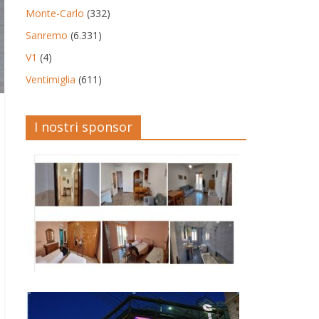
Monte-Carlo
(332)
Sanremo
(6.331)
V1
(4)
Ventimiglia
(611)
I nostri sponsor