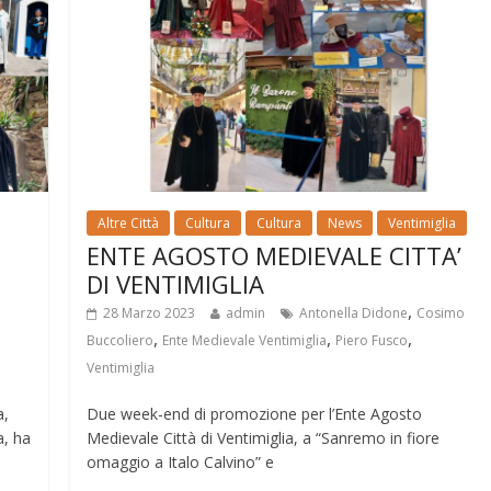
Altre Città
Cultura
Cultura
News
Ventimiglia
ENTE AGOSTO MEDIEVALE CITTA’
DI VENTIMIGLIA
,
28 Marzo 2023
admin
Antonella Didone
Cosimo
,
,
,
Buccoliero
Ente Medievale Ventimiglia
Piero Fusco
Ventimiglia
a,
Due week-end di promozione per l’Ente Agosto
a, ha
Medievale Città di Ventimiglia, a “Sanremo in fiore
omaggio a Italo Calvino” e