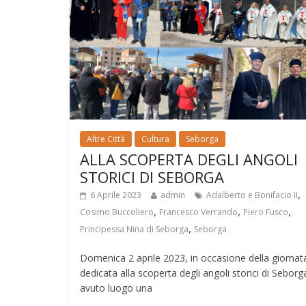
Altre Città
Cultura
Seborga
ALLA SCOPERTA DEGLI ANGOLI
STORICI DI SEBORGA
,
6 Aprile 2023
admin
Adalberto e Bonifacio II
,
,
,
Cosimo Buccoliero
Francesco Verrando
Piero Fusco
,
Principessa Nina di Seborga
Seborga
Domenica 2 aprile 2023, in occasione della giornat
dedicata alla scoperta degli angoli storici di Seborg
avuto luogo una