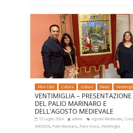
Altre Città
Cultura
Cultura
News
Ventimigl
VENTIMIGLIA – PRESENTAZIONE
DEL PALIO MARINARO E
DELL’AGOSTO MEDIEVALE
,
15 Luglio 2024
admin
Agosto Medievale
Cony
,
,
,
SHESSON
Palio Marinaro
Piero Fusco
Ventimiglia