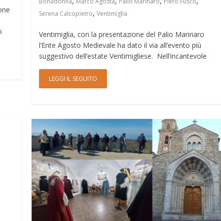
,
,
,
,
Bonadonna
Marco Agosta
Palio Marinaro
Piero Fusco
ione
,
Serena Calcopietro
Ventimiglia
o
Ventimiglia, con la presentazione del Palio Marinaro
l’Ente Agosto Medievale ha dato il via all’evento più
suggestivo dell’estate Ventimigliese. Nell’incantevole
LEGGI IL SEGUITO