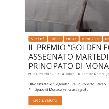
Altre Città
Cultura
Cultura
Monte-Carlo
Ne
IL PREMIO “GOLDEN F
ASSEGNATO MARTEDI
PRINCIPATO DI MON
,
11 Novembre 2019
admin
Carolina Morace
J
Ufficializzate le “Legends”: Paulo Roberto Falcao, 
Principato di Monaco verrà assegnato
LEGGI IL SEGUITO