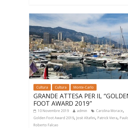
Cultura
Cultura
Monte-Carlo
GRANDE ATTESA PER IL “GOLDE
FOOT AWARD 2019”
,
10 Novembre 2019
admin
Carolina Morace
,
,
,
Golden Foot Award 2019
Josè Altafini
Patrick Viera
Paul
Roberto Falcao