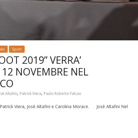
ws
Sport
OOT 2019” VERRA’
 12 NOVEMBRE NEL
ACO
,
,
osè Altafini
Patrick Viera
Paulo Roberto Falcao
Patrick Viera, Josè Altafini e Carolina Morace. Josè Altafini Nel