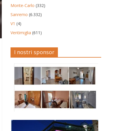
Monte-Carlo
(332)
Sanremo
(6.332)
V1
(4)
Ventimiglia
(611)
I nostri sponsor