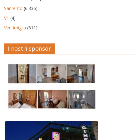
Sanremo
(6.336)
V1
(4)
Ventimiglia
(611)
I nostri sponsor