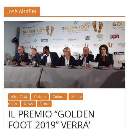
Josè Altafini
Altre Città
Cultura
Cultura
Monte-
Carlo
News
Sport
IL PREMIO “GOLDEN
FOOT 2019” VERRA’