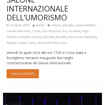
INTERNAZIONALE
DELL’UMORISMO
,
,
,
26 Aprile 2024
admin
Arbore
Benigni
Cesare Perfetto
,
,
,
,
,
Claudio Marchiori
Conte
De Crescenzo
Eco
Forattini
Gigia
,
,
,
,
,
,
,
Perfetto
Goldoni
Guccini
Jacovitti
Mordillo
Morricone
Nabokov
,
,
,
Peynet
Pivano
Quino
Ristorante Chez Louis.
Venerdì 26 aprile 2024 alle ore 17:00 in Corso Italia a
Bordighera, verranno inaugurate due targhe
commemorative del Salone Internazionale
LEGGI IL SEGUITO