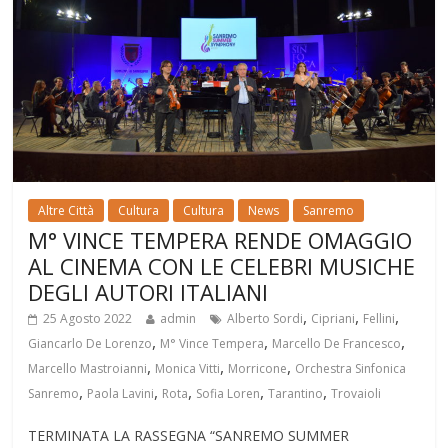
Altre Città
Cultura
Cultura
News
Sanremo
M° VINCE TEMPERA RENDE OMAGGIO
AL CINEMA CON LE CELEBRI MUSICHE
DEGLI AUTORI ITALIANI
,
,
,
25 Agosto 2022
admin
Alberto Sordi
Cipriani
Fellini
,
,
,
Giancarlo De Lorenzo
M° Vince Tempera
Marcello De Francesco
,
,
,
Marcello Mastroianni
Monica Vitti
Morricone
Orchestra Sinfonica
,
,
,
,
,
Sanremo
Paola Lavini
Rota
Sofia Loren
Tarantino
Trovaioli
TERMINATA LA RASSEGNA “SANREMO SUMMER