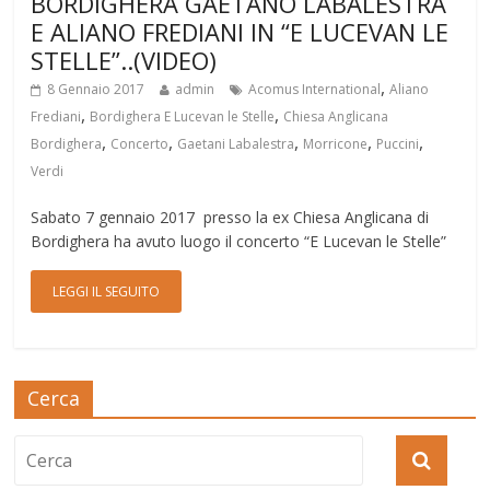
BORDIGHERA GAETANO LABALESTRA
E ALIANO FREDIANI IN “E LUCEVAN LE
STELLE”..(VIDEO)
,
8 Gennaio 2017
admin
Acomus International
Aliano
,
,
Frediani
Bordighera E Lucevan le Stelle
Chiesa Anglicana
,
,
,
,
,
Bordighera
Concerto
Gaetani Labalestra
Morricone
Puccini
Verdi
Sabato 7 gennaio 2017 presso la ex Chiesa Anglicana di
Bordighera ha avuto luogo il concerto “E Lucevan le Stelle”
LEGGI IL SEGUITO
Cerca