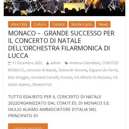
Altre Città
Cultura
Cultura
Monte-Carlo
News
MONACO – GRANDE SUCCESSO PER
IL CONCERTO DI NATALE
DELL’ORCHESTRA FILARMONICA DI
LUCCA
,
11 Dicembre 2022
admin
Andrea Colombini
COM.IT.ES
,
,
,
,
MONACO
concerto di Natale
Deborah Vincenti
Espace Léo Ferré
,
,
,
,
Ezio Greggio
Giovanni Cervelli
Puccini
S.A.Alberto Di Monaco
S.E.
,
Giulio Alaimo
Silvana Froli
TUTTO ESAURITO PER IL CONCERTO DI NATALE
2022ORGANIZZATO DAL COM.IT.ES. DI MONACO S.E.
GIULIO ALAIMO AMBASCIATORE D’ITALIA NEL
PRINCIPATO DI
LEGGI IL SEGUITO