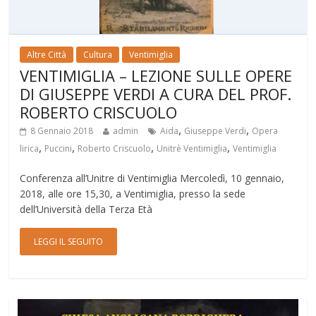
Altre Città
Cultura
Ventimiglia
VENTIMIGLIA – LEZIONE SULLE OPERE
DI GIUSEPPE VERDI A CURA DEL PROF.
ROBERTO CRISCUOLO
,
,
8 Gennaio 2018
admin
Aida
Giuseppe Verdi
Opera
,
,
,
,
lirica
Puccini
Roberto Criscuolo
Unitrè Ventimiglia
Ventimiglia
Conferenza all’Unitre di Ventimiglia Mercoledì, 10 gennaio,
2018, alle ore 15,30, a Ventimiglia, presso la sede
dell’Università della Terza Età
LEGGI IL SEGUITO