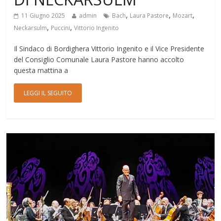
,
,
,
11 Giugno 2025
admin
Bach
Laura Pastore
Mozart
,
,
Neckarsulm
Puccini
Vittorio Ingenito
Il Sindaco di Bordighera Vittorio Ingenito e il Vice Presidente
del Consiglio Comunale Laura Pastore hanno accolto
questa mattina a
LEGGI IL SEGUITO