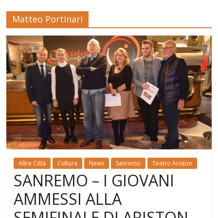
Matteo Portinari
Altre Città
Cultura
News
Sanremo
Teatro Ariston
SANREMO – I GIOVANI
AMMESSI ALLA
SEMIFINALE DI ARISTON