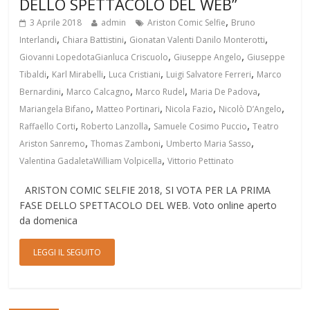
DELLO SPETTACOLO DEL WEB”
,
3 Aprile 2018
admin
Ariston Comic Selfie
Bruno
,
,
,
Interlandi
Chiara Battistini
Gionatan Valenti Danilo Monterotti
,
,
Giovanni LopedotaGianluca Criscuolo
Giuseppe Angelo
Giuseppe
,
,
,
,
Tibaldi
Karl Mirabelli
Luca Cristiani
Luigi Salvatore Ferreri
Marco
,
,
,
,
Bernardini
Marco Calcagno
Marco Rudel
Maria De Padova
,
,
,
,
Mariangela Bifano
Matteo Portinari
Nicola Fazio
Nicolò D’Angelo
,
,
,
Raffaello Corti
Roberto Lanzolla
Samuele Cosimo Puccio
Teatro
,
,
,
Ariston Sanremo
Thomas Zamboni
Umberto Maria Sasso
,
Valentina GadaletaWilliam Volpicella
Vittorio Pettinato
ARISTON COMIC SELFIE 2018, SI VOTA PER LA PRIMA
FASE DELLO SPETTACOLO DEL WEB. Voto online aperto
da domenica
LEGGI IL SEGUITO