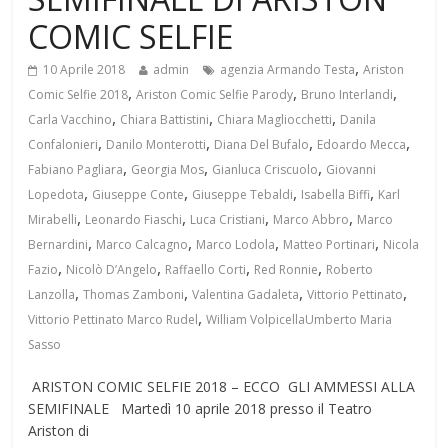
COMIC SELFIE
,
10 Aprile 2018
admin
agenzia Armando Testa
Ariston
,
,
,
Comic Selfie 2018
Ariston Comic Selfie Parody
Bruno Interlandi
,
,
,
Carla Vacchino
Chiara Battistini
Chiara Magliocchetti
Danila
,
,
,
,
Confalonieri
Danilo Monterotti
Diana Del Bufalo
Edoardo Mecca
,
,
,
Fabiano Pagliara
Georgia Mos
Gianluca Criscuolo
Giovanni
,
,
,
,
Lopedota
Giuseppe Conte
Giuseppe Tebaldi
Isabella Biffi
Karl
,
,
,
,
Mirabelli
Leonardo Fiaschi
Luca Cristiani
Marco Abbro
Marco
,
,
,
,
Bernardini
Marco Calcagno
Marco Lodola
Matteo Portinari
Nicola
,
,
,
,
Fazio
Nicolò D’Angelo
Raffaello Corti
Red Ronnie
Roberto
,
,
,
,
Lanzolla
Thomas Zamboni
Valentina Gadaleta
Vittorio Pettinato
,
Vittorio Pettinato Marco Rudel
William VolpicellaUmberto Maria
Sasso
ARISTON COMIC SELFIE 2018 – ECCO GLI AMMESSI ALLA
SEMIFINALE Martedì 10 aprile 2018 presso il Teatro
Ariston di