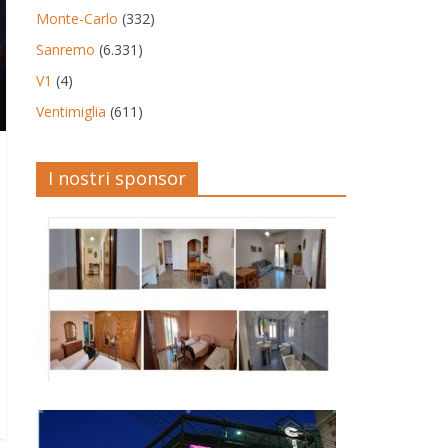
Monte-Carlo
(332)
Sanremo
(6.331)
V1
(4)
Ventimiglia
(611)
I nostri sponsor