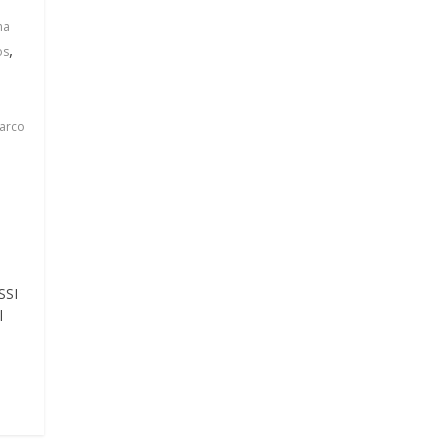
na
,
os
arco
SSI
l