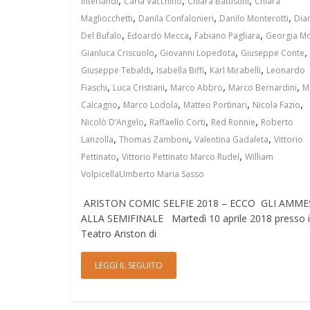
Interlandi
Carla Vacchino
Chiara Battistini
Chiara
,
,
,
Magliocchetti
Danila Confalonieri
Danilo Monterotti
Dia
,
,
,
Del Bufalo
Edoardo Mecca
Fabiano Pagliara
Georgia M
,
,
,
Gianluca Criscuolo
Giovanni Lopedota
Giuseppe Conte
,
,
,
Giuseppe Tebaldi
Isabella Biffi
Karl Mirabelli
Leonardo
,
,
,
,
Fiaschi
Luca Cristiani
Marco Abbro
Marco Bernardini
M
,
,
,
,
Calcagno
Marco Lodola
Matteo Portinari
Nicola Fazio
,
,
,
Nicolò D’Angelo
Raffaello Corti
Red Ronnie
Roberto
,
,
,
Lanzolla
Thomas Zamboni
Valentina Gadaleta
Vittorio
,
,
Pettinato
Vittorio Pettinato Marco Rudel
William
VolpicellaUmberto Maria Sasso
ARISTON COMIC SELFIE 2018 – ECCO GLI AMME
ALLA SEMIFINALE Martedì 10 aprile 2018 presso i
Teatro Ariston di
LEGGI IL SEGUITO