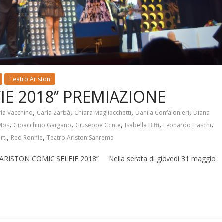
Teatro Ariston
IE 2018” PREMIAZIONE
,
,
,
,
la Vacchino
Carla Zarbà
Chiara Magliocchetti
Danila Confalonieri
Diana
,
,
,
,
,
Mos
Gioacchino Gargano
Giuseppe Conte
Isabella Biffi
Leonardo Fiaschi
,
,
rti
Red Ronnie
Teatro Ariston Sanremo
ISTON COMIC SELFIE 2018” Nella serata di giovedì 31 maggio