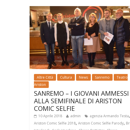
Altre Città
Cultura
News
Sanremo
Teatro
Ariston
SANREMO – I GIOVANI AMMESSI
ALLA SEMIFINALE DI ARISTON
COMIC SELFIE
,
10 Aprile 2018
admin
agenzia Armando Testa
,
,
Ariston Comic Selfie 2018
Ariston Comic Selfie Parody
Br
,
,
,