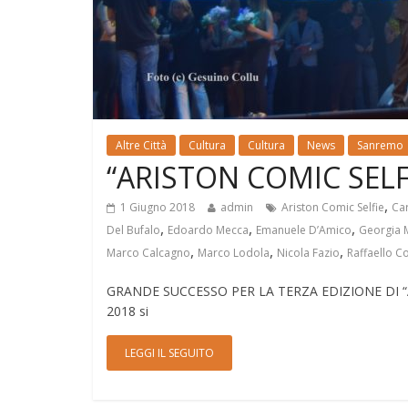
Altre Città
Cultura
Cultura
News
Sanremo
“ARISTON COMIC SELF
,
1 Giugno 2018
admin
Ariston Comic Selfie
Car
,
,
,
Del Bufalo
Edoardo Mecca
Emanuele D’Amico
Georgia 
,
,
,
Marco Calcagno
Marco Lodola
Nicola Fazio
Raffaello Co
GRANDE SUCCESSO PER LA TERZA EDIZIONE DI “AR
2018 si
LEGGI IL SEGUITO