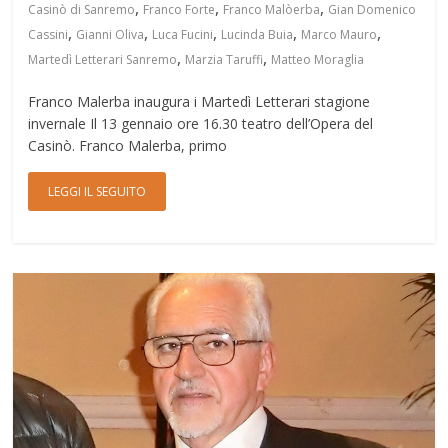
,
,
,
Casinò di Sanremo
Franco Forte
Franco Malòerba
Gian Domenico
,
,
,
,
,
Cassini
Gianni Oliva
Luca Fucini
Lucinda Buia
Marco Mauro
,
,
Martedì Letterari Sanremo
Marzia Taruffi
Matteo Moraglia
Franco Malerba inaugura i Martedì Letterari stagione
invernale Il 13 gennaio ore 16.30 teatro dell’Opera del
Casinò. Franco Malerba, primo
LEGGI IL SEGUITO