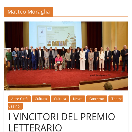
Matteo Moraglia
Altre Città
Cultura
Cultura
News
Sanremo
Teatro
Casinò
I VINCITORI DEL PREMIO
LETTERARIO