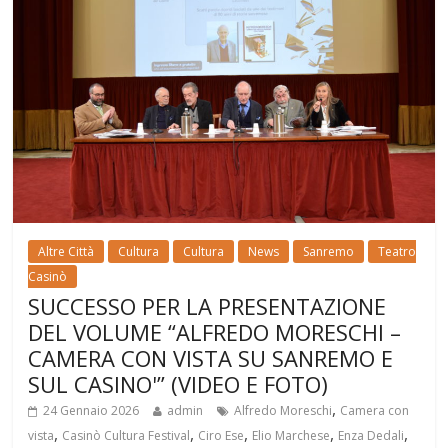
Altre Città
Cultura
Cultura
News
Sanremo
Teatro
Casinò
SUCCESSO PER LA PRESENTAZIONE
DEL VOLUME “ALFREDO MORESCHI –
CAMERA CON VISTA SU SANREMO E
SUL CASINO'” (VIDEO E FOTO)
,
24 Gennaio 2026
admin
Alfredo Moreschi
Camera con
,
,
,
,
,
vista
Casinò Cultura Festival
Ciro Ese
Elio Marchese
Enza Dedali