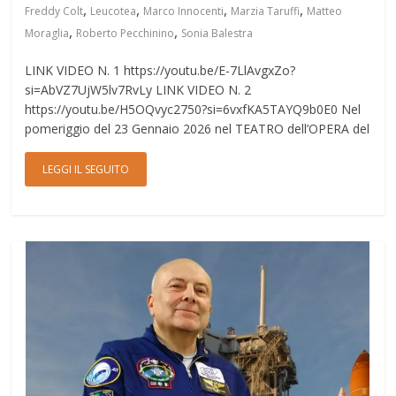
,
,
,
,
Freddy Colt
Leucotea
Marco Innocenti
Marzia Taruffi
Matteo
,
,
Moraglia
Roberto Pecchinino
Sonia Balestra
LINK VIDEO N. 1 https://youtu.be/E-7LlAvgxZo?
si=AbVZ7UjW5lv7RvLy LINK VIDEO N. 2
https://youtu.be/H5OQvyc2750?si=6vxfKA5TAYQ9b0E0 Nel
pomeriggio del 23 Gennaio 2026 nel TEATRO dell’OPERA del
LEGGI IL SEGUITO