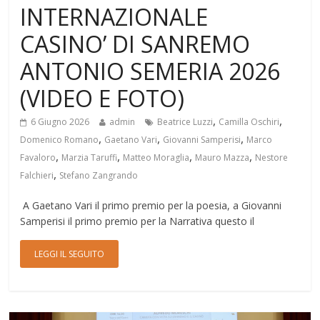
INTERNAZIONALE
CASINO’ DI SANREMO
ANTONIO SEMERIA 2026
(VIDEO E FOTO)
,
,
6 Giugno 2026
admin
Beatrice Luzzi
Camilla Oschiri
,
,
,
Domenico Romano
Gaetano Vari
Giovanni Samperisi
Marco
,
,
,
,
Favaloro
Marzia Taruffi
Matteo Moraglia
Mauro Mazza
Nestore
,
Falchieri
Stefano Zangrando
A Gaetano Vari il primo premio per la poesia, a Giovanni
Samperisi il primo premio per la Narrativa questo il
LEGGI IL SEGUITO