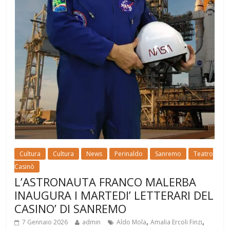
Cultura
Cultura
News
Perinaldo
Sanremo
Teatro
Casinò
L’ASTRONAUTA FRANCO MALERBA
INAUGURA I MARTEDI’ LETTERARI DEL
CASINO’ DI SANREMO
,
,
7 Gennaio 2026
admin
Aldo Mola
Amalia Ercoli Finzi