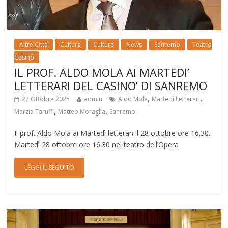
Altre Città
Cultura
Cultura
News
Sanremo
Teatro
Casinò
IL PROF. ALDO MOLA AI MARTEDI’
LETTERARI DEL CASINO’ DI SANREMO
,
,
27 Ottobre 2025
admin
Aldo Mola
Martedì Letterari
,
,
Marzia Taruffi
Matteo Moraglia
Sanremo
Il prof. Aldo Mola ai Martedì letterari il 28 ottobre ore 16.30.
Martedì 28 ottobre ore 16.30 nel teatro dell’Opera
LEGGI IL SEGUITO