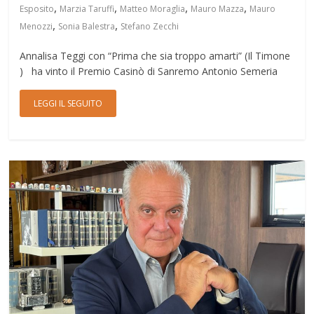
,
,
,
,
Esposito
Marzia Taruffi
Matteo Moraglia
Mauro Mazza
Mauro
,
,
Menozzi
Sonia Balestra
Stefano Zecchi
Annalisa Teggi con “Prima che sia troppo amarti” (Il Timone
) ha vinto il Premio Casinò di Sanremo Antonio Semeria
LEGGI IL SEGUITO