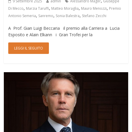
,
9 Settembre 2025
admin
Alessandro Mager
Giuseppe
,
,
,
,
Di Mecco
Marzia Taruffi
Matteo Moraglia
Mauro Menozzi
Premio
,
,
,
Antonio Semeria
Sanremo
Sonia Balestra
Stefano Zecchi
A Prof. Gian Luigi Beccaria il premio alla Carriera a Lucia
Esposito e Alain Elkann i Gran Trofei per la
LEGGI IL SEGUITO