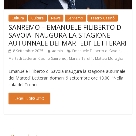
Cultura
Cultura
News
Sanremo
Teatro Casinò
SANREMO – EMANUELE FILIBERTO DI
SAVOIA INAUGURA LA STAGIONE
AUTUNNALE DEI MARTEDI’ LETTERARI
,
8 Settembre 2025
admin
Emanuele Filiberto di Savoia
,
,
Martedì Letterari Casinò Sanremo
Marzia Taruffi
Matteo Moraglia
Emanuele Filiberto di Savoia inaugura la stagione autunnale
dei Martedì Letterari domani 9 settembre ore 18.00. “Nella
sala del Trono
LEGGI IL SEGUITO