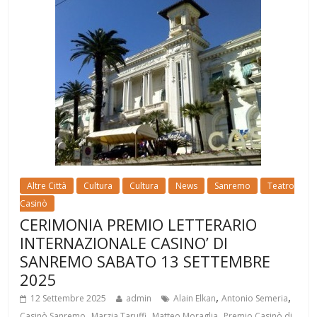
Altre Città
Cultura
Cultura
News
Sanremo
Teatro
Casinò
CERIMONIA PREMIO LETTERARIO
INTERNAZIONALE CASINO’ DI
SANREMO SABATO 13 SETTEMBRE
2025
,
,
12 Settembre 2025
admin
Alain Elkan
Antonio Semeria
,
,
,
Casinò Sanremo
Marzia Taruffi
Matteo Moraglia
Premio Casinò di