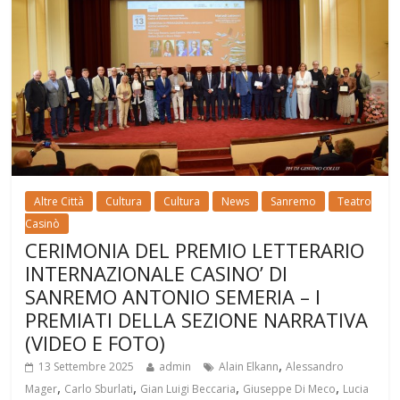
Altre Città
Cultura
Cultura
News
Sanremo
Teatro
Casinò
CERIMONIA DEL PREMIO LETTERARIO
INTERNAZIONALE CASINO’ DI
SANREMO ANTONIO SEMERIA – I
PREMIATI DELLA SEZIONE NARRATIVA
(VIDEO E FOTO)
,
13 Settembre 2025
admin
Alain Elkann
Alessandro
,
,
,
,
Mager
Carlo Sburlati
Gian Luigi Beccaria
Giuseppe Di Meco
Lucia