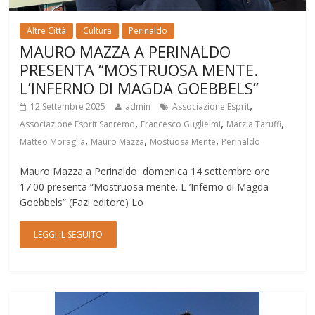
Altre Città
Cultura
Perinaldo
MAURO MAZZA A PERINALDO
PRESENTA “MOSTRUOSA MENTE.
L’INFERNO DI MAGDA GOEBBELS”
,
12 Settembre 2025
admin
Associazione Esprit
,
,
,
Associazione Esprit Sanremo
Francesco Guglielmi
Marzia Taruffi
,
,
,
Matteo Moraglia
Mauro Mazza
Mostuosa Mente
Perinaldo
Mauro Mazza a Perinaldo domenica 14 settembre ore
17.00 presenta “Mostruosa mente. L ’Inferno di Magda
Goebbels” (Fazi editore) Lo
LEGGI IL SEGUITO