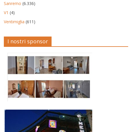
Sanremo
(6.336)
V1
(4)
Ventimiglia
(611)
I nostri sponsor