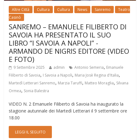
Altre Città
Cultura
Cultura
News
Sanremo
Teatro
Casinò
SANREMO – EMANUELE FILIBERTO DI
SAVOIA HA PRESENTATO IL SUO
LIBRO “I SAVOIA A NAPOLI” -
ARMANDO DE NIGRIS EDITORE (VIDEO
E FOTO)
,
9 Settembre 2025
admin
Antonio Semeria
Emanuele
,
,
,
Filiberto di Savoia
I Savoia a Napoli
Maria Josè Regina d'Italia
,
,
,
Martedì Letterari Sanremo
Marzia Taruffi
Matteo Moraglia
Silvana
,
Ormea
Sonia Balestra
VIDEO N. 2 Emanuele Filiberto di Savoia ha inaugurato la
stagione autunnale dei Martedì Letterari il 9 settembre ore
18.00
LEGGI IL SEGUITO