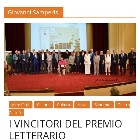
Giovanni Samperisi
Altre Città
Cultura
Cultura
News
Sanremo
Teatro
Casinò
I VINCITORI DEL PREMIO
LETTERARIO