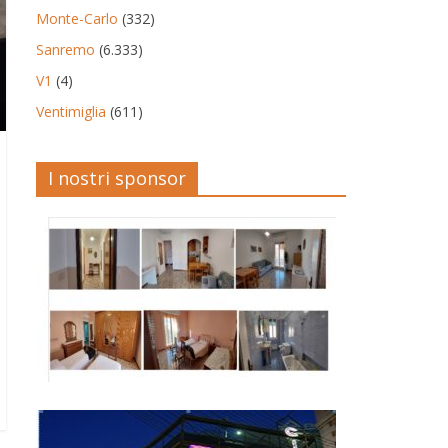
Monte-Carlo
(332)
Sanremo
(6.333)
V1
(4)
Ventimiglia
(611)
I nostri sponsor