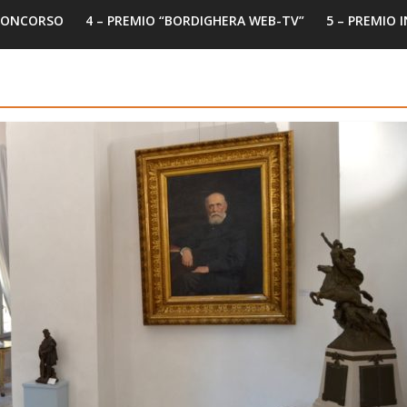
 CONCORSO
4 – PREMIO “BORDIGHERA WEB-TV”
5 – PREMIO 