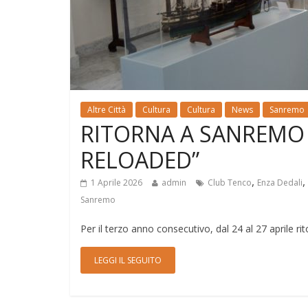
Altre Città
Cultura
Cultura
News
Sanremo
RITORNA A SANREMO I
RELOADED”
,
,
1 Aprile 2026
admin
Club Tenco
Enza Dedali
Sanremo
Per il terzo anno consecutivo, dal 24 al 27 aprile rito
LEGGI IL SEGUITO