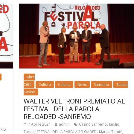
Altre
Città
Cultura
Cultura
News
Sanremo
Teatro
Casinò
WALTER VELTRONI PREMIATO AL
FESTIVAL DELLA PAROLA
RELOADED -SANREMO
,
7 Aprile 2024
admin
Casinò Sanremo
Emilio
ista
,
,
,
Targia
FESTIVAL DELLA PAROLA RELOADED
Marzia Taruffi