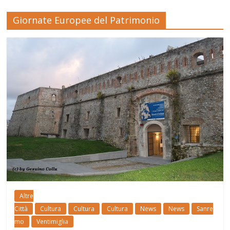
Giornate Europee del Patrimonio
Altre
Città
Cultura
Cultura
Cultura
News
News
Sanre
mo
Ventimiglia