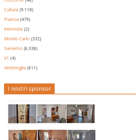
Cultura
(9.118)
Francia
(479)
Interviste
(2)
Monte-Carlo
(332)
Sanremo
(6.338)
V1
(4)
Ventimiglia
(611)
I nostri sponsor