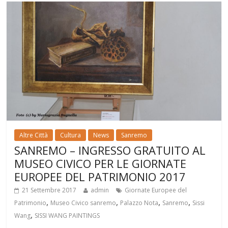
Altre Città
Cultura
News
Sanremo
SANREMO – INGRESSO GRATUITO AL
MUSEO CIVICO PER LE GIORNATE
EUROPEE DEL PATRIMONIO 2017
21 Settembre 2017
admin
Giornate Europee del
,
,
,
,
Patrimonio
Museo Civico sanremo
Palazzo Nota
Sanremo
Sissi
,
Wang
SISSI WANG PAINTINGS