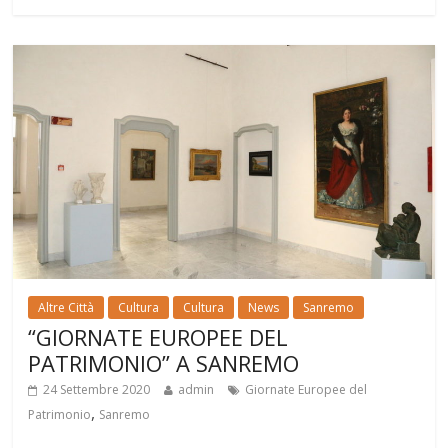
Altre Città
Cultura
Cultura
News
Sanremo
“GIORNATE EUROPEE DEL
PATRIMONIO” A SANREMO
24 Settembre 2020
admin
Giornate Europee del
,
Patrimonio
Sanremo