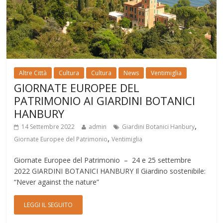
Altre Città
Cultura
Cultura
News
Ventimiglia
GIORNATE EUROPEE DEL
PATRIMONIO AI GIARDINI BOTANICI
HANBURY
,
14 Settembre 2022
admin
Giardini Botanici Hanbury
,
Giornate Europee del Patrimonio
Ventimiglia
Giornate Europee del Patrimonio – 24 e 25 settembre
2022 GIARDINI BOTANICI HANBURY Il Giardino sostenibile:
“Never against the nature”
LEGGI IL SEGUITO