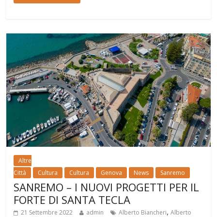
Altre
Città
Cultura
Cultura
Genova
News
Sanremo
SANREMO – I NUOVI PROGETTI PER IL
FORTE DI SANTA TECLA
,
21 Settembre 2022
admin
Alberto Biancheri
Alberto