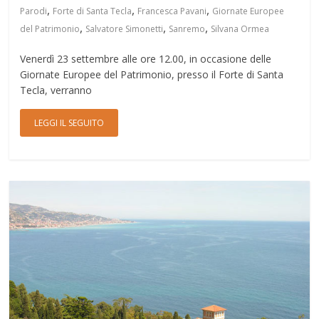
,
,
,
Parodi
Forte di Santa Tecla
Francesca Pavani
Giornate Europee
,
,
,
del Patrimonio
Salvatore Simonetti
Sanremo
Silvana Ormea
Venerdì 23 settembre alle ore 12.00, in occasione delle
Giornate Europee del Patrimonio, presso il Forte di Santa
Tecla, verranno
LEGGI IL SEGUITO