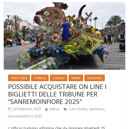
Altre Città
Cultura
Cultura
News
Sanremo
POSSIBILE ACQUISTARE ON LINE I
BIGLIETTI DELLE TRIBUNE PER
“SANREMOINFIORE 2025”
,
,
24 Febbraio 2025
admin
Carri Fioriti
Sanremo
Sanremoinfiore 2025
L’ufficio turismo informa che da domani (martedì 25