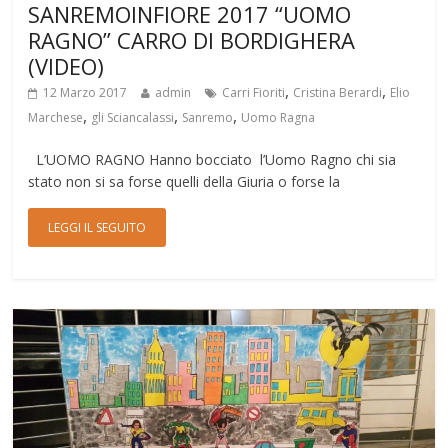
SANREMOINFIORE 2017 “UOMO
RAGNO” CARRO DI BORDIGHERA
(VIDEO)
,
,
12 Marzo 2017
admin
Carri Fioriti
Cristina Berardi
Elio
,
,
,
Marchese
gli Sciancalassi
Sanremo
Uomo Ragna
L’UOMO RAGNO Hanno bocciato l’Uomo Ragno chi sia
stato non si sa forse quelli della Giuria o forse la
LEGGI IL SEGUITO