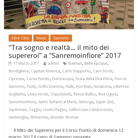
Altre Città
News
Sanremo
“Tra sogno e realtà… il mito dei
supereroi” a “Sanremoinfiore” 2017
,
,
11 Marzo 2017
admin
Batman
Belle Époque
,
,
,
,
Bordighera
Capitan America
Carlo Dapporto
Carri Fioriti
,
,
,
,
Cipressa
Corso Fiorito
Dolceacqua
Festa della Dea Flora
Fiori di
,
,
,
,
,
,
Sanremo
Flash
Golfo Dianese
Hulk
Iron Man
Isolabona
Libereso
,
,
,
,
,
Guglielmi
Linea Verde
Ospedaletti
Renzo Balbo
Riva Ligure
,
,
,
,
Sanremoinfiore
Santo Stefano al Mare
Seborga
Super Girl
,
,
,
,
Superman
Taggia
Uomo Ragno
Vallecrosia-Camporosso
,
,
Ventimiglia
Wolverine
Wonder Woman
Il Mito dei Supereroi per il Corso Fiorito di domenica 12
marzo 2017 Il carro di Sanremo omaggia