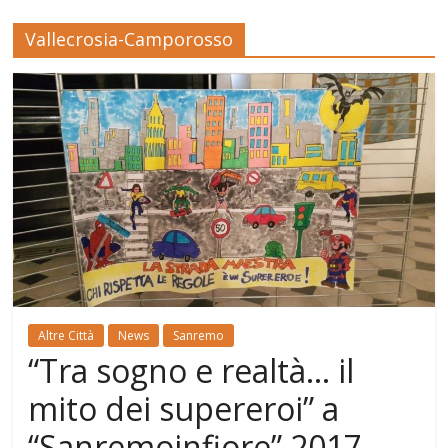
Vallecrosia-Camporosso
Altre Città
News
Sanremo
“Tra sogno e realtà… il
mito dei supereroi” a
“Sanremoinfiore” 2017