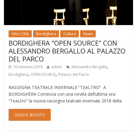
Altre Città
Bordighera
Cultura
News
BORDIGHERA “OPEN SOURCE” CON
ALESSANDRO BERGALLO AL PALAZZO
DEL PARCO
,
10 Gennaio 2018
admin
Alessandro Bergallo
,
,
Bordighera
OPEN SOURCE
Palazzo del Parco
RASSEGNA TEATRALE INVERNALE “TEALTRO” A
BORDIGHERA Comincia con una novità dell’ultima ora
“TeaLtro” la nuova rassegna teatrale invernale 2018 della
LEGGI IL SEGUITO