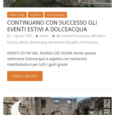
Altre Città
Cultura
Dolceacqua
CONTINUANO CON SUCCESSO GLI
EVENTI ESTIVI A DOLCEACQUA
,
1 Agosto 2023
admin
@Comune Dolceacqua
@Cultura
,
,
,
Dolcea
@visit_dolceacqua
Alessandro Bergallo
Dolceacqua
EVENTI ESTIVI NEL BORGO DEI DORIA Anche questa
settimana Dolceacqua vi aspetta con numerose
manifestazioni per tutti i gusti grazie
LEGGI IL SEGUITO