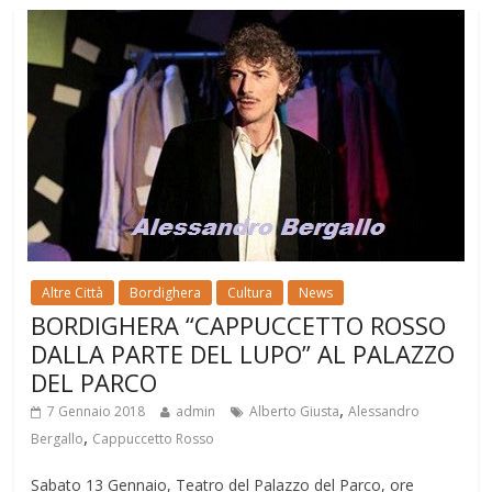
Altre Città
Bordighera
Cultura
News
BORDIGHERA “CAPPUCCETTO ROSSO
DALLA PARTE DEL LUPO” AL PALAZZO
DEL PARCO
,
7 Gennaio 2018
admin
Alberto Giusta
Alessandro
,
Bergallo
Cappuccetto Rosso
Sabato 13 Gennaio, Teatro del Palazzo del Parco, ore