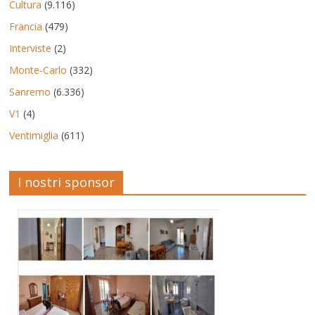
Cultura
(9.116)
Francia
(479)
Interviste
(2)
Monte-Carlo
(332)
Sanremo
(6.336)
V1
(4)
Ventimiglia
(611)
I nostri sponsor