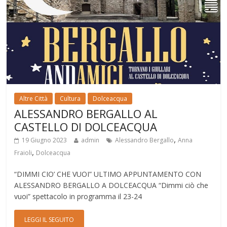
Altre Città
Cultura
Dolceacqua
ALESSANDRO BERGALLO AL
CASTELLO DI DOLCEACQUA
,
19 Giugno 2023
admin
Alessandro Bergallo
Anna
,
Fraioli
Dolceacqua
“DIMMI CIO’ CHE VUOI” ULTIMO APPUNTAMENTO CON
ALESSANDRO BERGALLO A DOLCEACQUA “Dimmi ciò che
vuoi” spettacolo in programma il 23-24
LEGGI IL SEGUITO