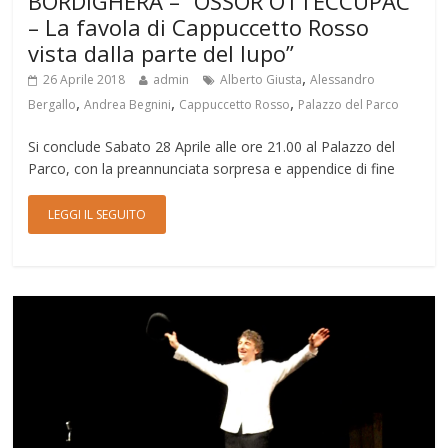
BORDIGHERA – “OSSOR OTTECCUPAC
– La favola di Cappuccetto Rosso
vista dalla parte del lupo”
,
26 Aprile 2018
admin
Alberto Giusta
Alessandro
,
,
,
Bergallo
Andrea Begnini
Cappuccetto Rosso
Palazzo del Parco
Si conclude Sabato 28 Aprile alle ore 21.00 al Palazzo del
Parco, con la preannunciata sorpresa e appendice di fine
LEGGI IL SEGUITO