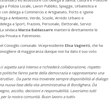
vicesindaco ed assessore con delega a Sanità, Cultura e Politiche
a a Polizia Locale, Lavori Pubblici, Spiagge, Urbanistica e
e con delega a Commercio e Artigianato, Porto e Igiene
lega a Ambiente, Verde, Scuole, Arredo Urbano e
elega a Sport, Frazioni, Personale, Elettorale, Servizi
. La sindaca
Marzia Baldassarre
manterrà direttamente le
izia Privata e Patrimonio.
el Consiglio comunale. Vicepresidente
Elisa Vagnetti
, che ha
onsigliere di maggioranza dunque non ha dato il suo voto
 ci aspetta sarà intenso e richiederà collaborazione, rispetto
ze politiche fanno parte della democrazia e rappresentano una
truttivo . Da parte mia troverete sempre disponibilità al dialogo
 una nuova fase della vita amministrativa di Bordighera. Da
pegno, ascolto, decisioni e responsabilità. Lavoriamo tutti
e per la nostra comunità. Buon lavoro a tutti»
.