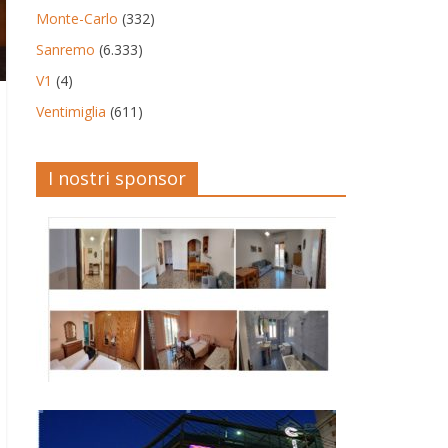
Monte-Carlo
(332)
Sanremo
(6.333)
V1
(4)
Ventimiglia
(611)
I nostri sponsor