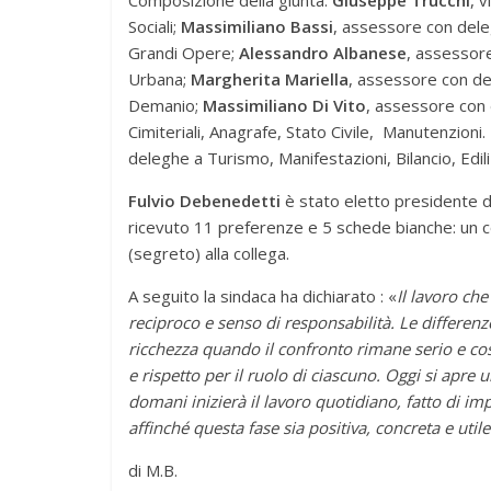
Composizione della giunta:
Giuseppe Trucchi
, 
Sociali;
Massimiliano Bassi
, assessore con deleg
Grandi Opere;
Alessandro Albanese
, assessor
Urbana;
Margherita Mariella
, assessore con de
Demanio;
Massimiliano Di Vito
, assessore con d
Cimiteriali, Anagrafe, Stato Civile, Manutenzioni
deleghe a Turismo, Manifestazioni, Bilancio, Edil
Fulvio Debenedetti
è stato eletto presidente d
ricevuto 11 preferenze e 5 schede bianche: un c
(segreto) alla collega.
A seguito la sindaca ha dichiarato : «
Il lavoro che
reciproco e senso di responsabilità. Le differen
ricchezza quando il confronto rimane serio e cos
e rispetto per il ruolo di ciascuno. Oggi si apre
domani inizierà il lavoro quotidiano, fatto di im
affinché questa fase sia positiva, concreta e util
di M.B.