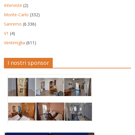
Interviste
(2)
Monte-Carlo
(332)
Sanremo
(6.336)
V1
(4)
Ventimiglia
(611)
I nostri sponsor