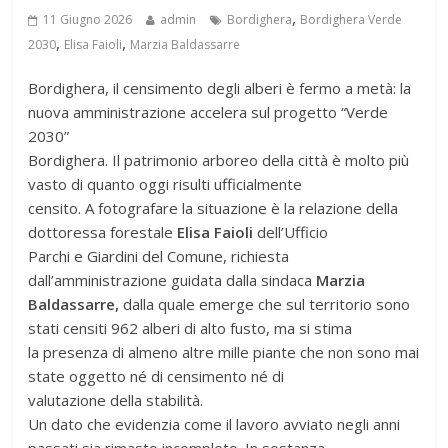
,
11 Giugno 2026
admin
Bordighera
Bordighera Verde
,
,
2030
Elisa Faioli
Marzia Baldassarre
Bordighera, il censimento degli alberi è fermo a metà: la
nuova amministrazione accelera sul progetto “Verde
2030”
Bordighera. Il patrimonio arboreo della città è molto più
vasto di quanto oggi risulti ufficialmente
censito. A fotografare la situazione è la relazione della
dottoressa forestale
Elisa Faioli
dell’Ufficio
Parchi e Giardini del Comune, richiesta
dall’amministrazione guidata dalla sindaca
Marzia
Baldassarre,
dalla quale emerge che sul territorio sono
stati censiti 962 alberi di alto fusto, ma si stima
la presenza di almeno altre mille piante che non sono mai
state oggetto né di censimento né di
valutazione della stabilità.
Un dato che evidenzia come il lavoro avviato negli anni
passati sia rimasto incompleto. In sostanza,