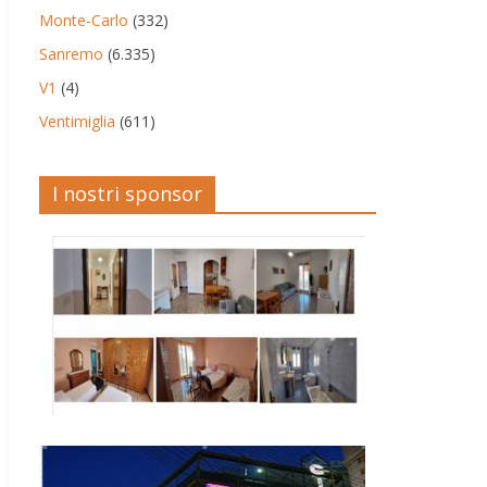
Monte-Carlo
(332)
Sanremo
(6.335)
V1
(4)
Ventimiglia
(611)
I nostri sponsor