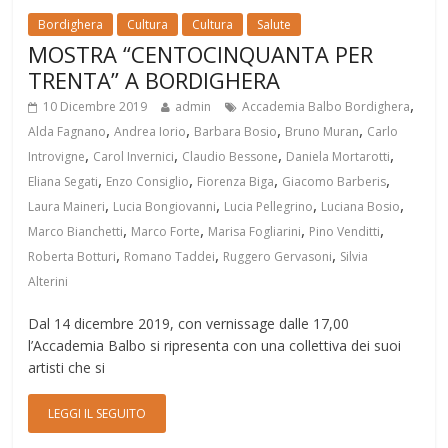
Bordighera
Cultura
Cultura
Salute
MOSTRA “CENTOCINQUANTA PER
TRENTA” A BORDIGHERA
,
10 Dicembre 2019
admin
Accademia Balbo Bordighera
,
,
,
,
Alda Fagnano
Andrea Iorio
Barbara Bosio
Bruno Muran
Carlo
,
,
,
,
Introvigne
Carol Invernici
Claudio Bessone
Daniela Mortarotti
,
,
,
,
Eliana Segati
Enzo Consiglio
Fiorenza Biga
Giacomo Barberis
,
,
,
,
Laura Maineri
Lucia Bongiovanni
Lucia Pellegrino
Luciana Bosio
,
,
,
,
Marco Bianchetti
Marco Forte
Marisa Fogliarini
Pino Venditti
,
,
,
Roberta Botturi
Romano Taddei
Ruggero Gervasoni
Silvia
Alterini
Dal 14 dicembre 2019, con vernissage dalle 17,00
l’Accademia Balbo si ripresenta con una collettiva dei suoi
artisti che si
LEGGI IL SEGUITO