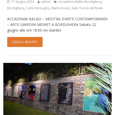
,
17 Giugno 2024
admin
Accademia Balbo Bordighera
,
,
,
Bordighera
Carlo Introvigne
Marta Acaso
Sulle Tracce del Reale
ACCADEMIA BALBO – MOSTRA D’ARTE CONTEMPORANEA
– ARTE GIARDINI MONET A BORDIGHERA Sabato 22
giugno alle ore 18.00 nei Giardini
LEGGI IL SEGUITO