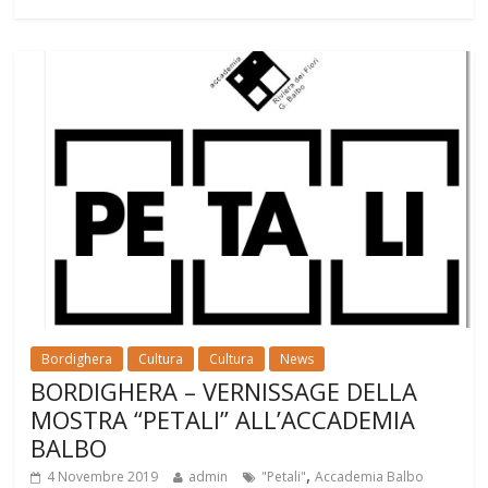
Bordighera
Cultura
Cultura
News
BORDIGHERA – VERNISSAGE DELLA
MOSTRA “PETALI” ALL’ACCADEMIA
BALBO
,
4 Novembre 2019
admin
"Petali"
Accademia Balbo