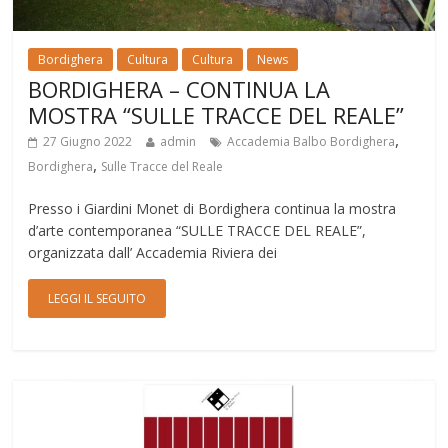
Bordighera
Cultura
Cultura
News
BORDIGHERA – CONTINUA LA
MOSTRA “SULLE TRACCE DEL REALE”
,
27 Giugno 2022
admin
Accademia Balbo Bordighera
,
Bordighera
Sulle Tracce del Reale
Presso i Giardini Monet di Bordighera continua la mostra
d’arte contemporanea “SULLE TRACCE DEL REALE”,
organizzata dall’ Accademia Riviera dei
LEGGI IL SEGUITO