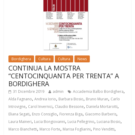
Bordighera
Cultura
Cultura
News
CONTINUA LA MOSTRA
“CENTOCINQUANTA PER TRENTA” A
BORDIGHERA
,
31 Dicembre 2019
admin
Accademia Balbo Bordighera
,
,
,
,
Alda Fagnano
Andrea Iorio
Barbara Bosio
Bruno Muran
Carlo
,
,
,
,
Introvigne
Carol Invernici
Claudio Bessone
Daniela Mortarotti
,
,
,
,
Eliana Segati
Enzo Consiglio
Fiorenza Biga
Giacomo Barberis
,
,
,
,
Laura Maineri
Lucia Bongiovanni
Lucia Pellegrino
Luciana Bosio
,
,
,
,
Marco Bianchetti
Marco Forte
Marisa Fogliarini
Pino Venditti