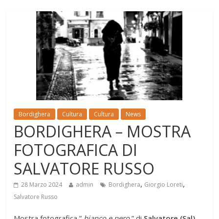
Bordighera
Cultura
Cultura
News
BORDIGHERA – MOSTRA
FOTOGRAFICA DI
SALVATORE RUSSO
,
,
28 Marzo 2024
admin
Bordighera
Giorgio Loreti
Salvatore Russo
Mostra fotografica ”
bianco e nero
” di
Salvatore (Sal)