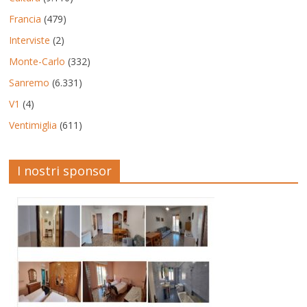
Francia
(479)
Interviste
(2)
Monte-Carlo
(332)
Sanremo
(6.331)
V1
(4)
Ventimiglia
(611)
I nostri sponsor