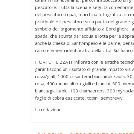
canna in mare. All’amo, però, ha abboccato un gr
pescatore. Tutta la scena è seguita con enorme st
del pescatore i quali, macchina fotografica alla
principale è il pescatore sulla punta del grande go
simbolo dell’argomento affidato a Bordighera: la
spada, che spunta dall’acqua e lotta per la sop
anche la chiesa di Sant’Ampelio e le palme, pens
carro elementi identificativi della città. Sul fia
FIORI UTILIZZATI: infiorati con le antiche tecnic
garantiscono un risultato di grande impatto visi
rossi/gialli; 1000 crisantemi bianchi/blu/viola, 3
rosa, 400 ranuncoli tra gialli e bianchi, 500 anem
bianca/gialla/blu, 100 chamaerops, 300 myrioclaud
foglie di cobra essiccate, topini, semprevivi
La redazione