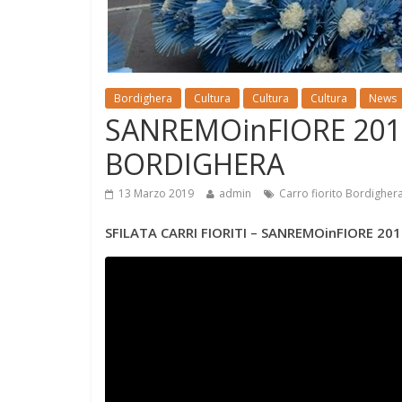
Bordighera
Cultura
Cultura
Cultura
News
SANREMOinFIORE 2019
BORDIGHERA
13 Marzo 2019
admin
Carro fiorito Bordigher
SFILATA CARRI FIORITI – SANREMOinFIORE 20