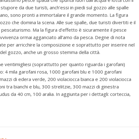
andissimo pesce spada che spunta fuori dall’acqua e lotta con il
upore da due turisti, anch’essi in piedi sul gozzo alle spalle
 mano, sono pronti a immortalare il grande momento. La figura
zzo che domina la scena. Alle sue spalle, due turisti divertiti e il
 pescaturismo. Ma la figura d’effetto è sicuramente il pesce
ravvivenza ormai agganciato all’amo da pesca. Degne di nota
ate per arricchire la composizione e soprattutto per inserire nel
nco del gozzo, anche un grosso stemma della città.
he ventimigliesi (soprattutto per quanto riguarda i garofani)
vo: 4 mila garofani rosa, 1000 garofani blu e 1000 garofani
0 mazzi di edera verde, 200 violaciocca bianca e 200 violaciocca
oni tra bianchi e blu, 300 strelitzie, 300 mazzi di ginestra
us da 40 cm, 100 aralia. In aggiunta per i dettagli: corteccia,