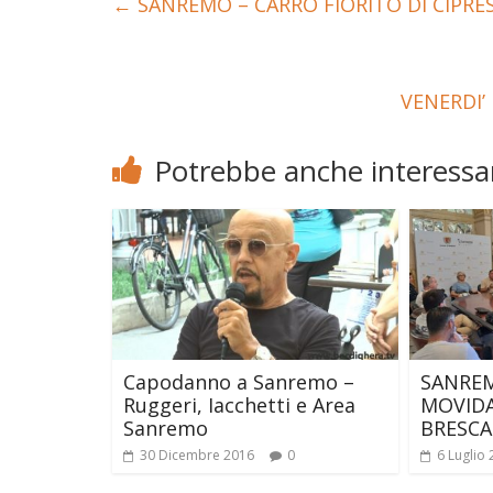
←
SANREMO – CARRO FIORITO DI CIPRE
VENERDI’
Potrebbe anche interessar
Capodanno a Sanremo –
SANREM
Ruggeri, Iacchetti e Area
MOVIDA
Sanremo
BRESCA
30 Dicembre 2016
0
6 Luglio