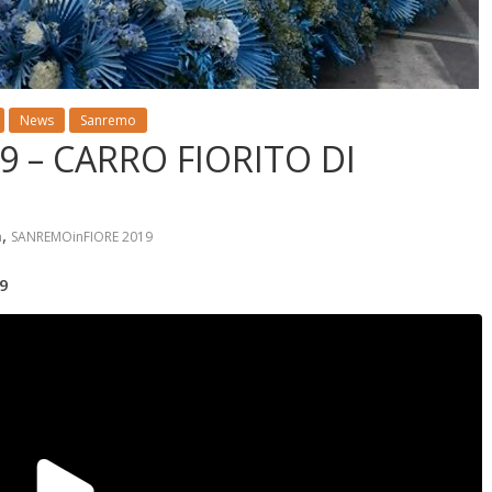
News
Sanremo
 – CARRO FIORITO DI
,
a
SANREMOinFIORE 2019
19