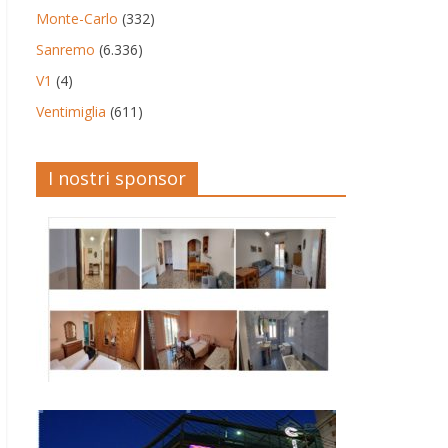
Monte-Carlo
(332)
Sanremo
(6.336)
V1
(4)
Ventimiglia
(611)
I nostri sponsor