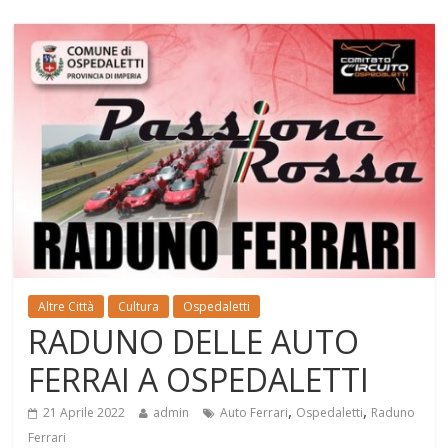
Altre Città
Cultura
Ospedaletti
RADUNO DELLE AUTO
FERRAI A OSPEDALETTI
,
,
21 Aprile 2022
admin
Auto Ferrari
Ospedaletti
Raduno
Ferrari