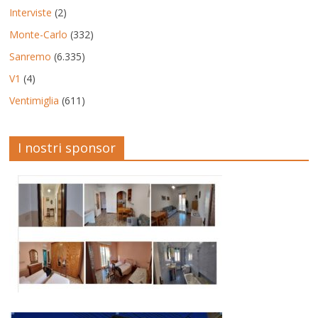
Interviste
(2)
Monte-Carlo
(332)
Sanremo
(6.335)
V1
(4)
Ventimiglia
(611)
I nostri sponsor