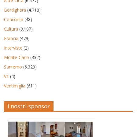
Altre Città
(6.577)
Bordighera
(4.710)
Concorso
(48)
Cultura
(9.107)
Francia
(479)
Interviste
(2)
Monte-Carlo
(332)
Sanremo
(6.329)
V1
(4)
Ventimiglia
(611)
I nostri sponsor