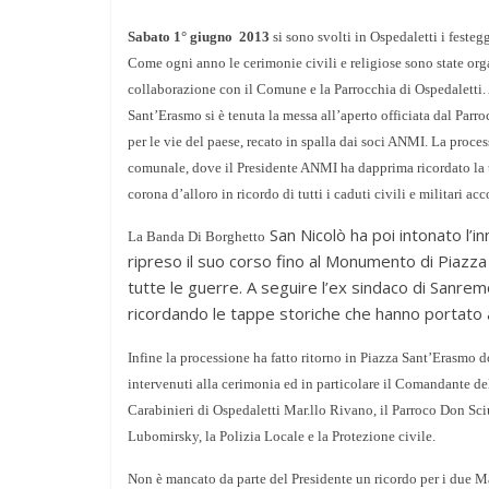
Sabato 1° giugno 2013
si sono svolti in Ospedaletti i fest
Come ogni anno le cerimonie civili e religiose sono state org
collaborazione con il Comune e la Parrocchia di Ospedaletti. A
Sant’Erasmo si è tenuta la messa all’aperto officiata dal Parr
per le vie del paese, recato in spalla dai soci ANMI. La proce
comunale, dove il Presidente ANMI ha dapprima ricordato la 
corona d’alloro in ricordo di tutti i caduti civili e militari a
San Nicolò ha poi intonato l’in
La Banda Di Borghetto
ripreso il suo corso fino al Monumento di Piazza 
tutte le guerre. A seguire l’ex sindaco di Sanrem
ricordando le tappe storiche che hanno portato a
Infine la processione ha fatto ritorno in Piazza Sant’Erasmo d
intervenuti alla cerimonia ed in particolare il Comandante de
Carabinieri di Ospedaletti Mar.llo Rivano, il Parroco Don S
Lubomirsky, la Polizia Locale e la Protezione civile.
Non è mancato da parte del Presidente un ricordo per i due Ma