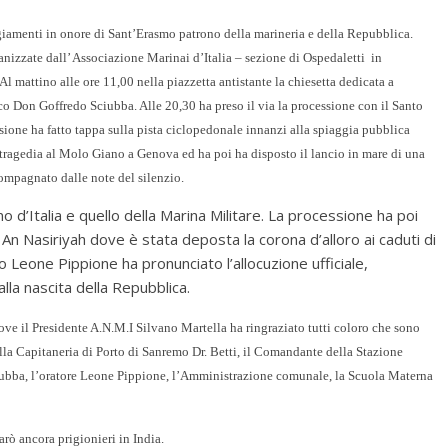
eggiamenti in onore di Sant’Erasmo patrono della marineria e della Repubblica.
anizzate dall’ Associazione Marinai d’Italia – sezione di Ospedaletti in
l mattino alle ore 11,00 nella piazzetta antistante la chiesetta dedicata a
oco Don Goffredo Sciubba. Alle 20,30 ha preso il via la processione con il Santo
ssione ha fatto tappa sulla pista ciclopedonale innanzi alla spiaggia pubblica
tragedia al Molo Giano a Genova ed ha poi ha disposto il lancio in mare di una
ccompagnato dalle note del silenzio.
no d’Italia e quello della Marina Militare. La processione ha poi
An Nasiriyah dove è stata deposta la corona d’alloro ai caduti di
o Leone Pippione ha pronunciato l’allocuzione ufficiale,
lla nascita della Repubblica.
ove il Presidente A.N.M.I Silvano Martella ha ringraziato tutti coloro che sono
lla Capitaneria di Porto di Sanremo Dr. Betti, il Comandante della Stazione
ciubba, l’oratore Leone Pippione, l’Amministrazione comunale, la Scuola Materna
rò ancora prigionieri in India.