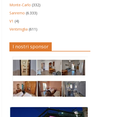
Monte-Carlo
(332)
Sanremo
(6.333)
V1
(4)
Ventimiglia
(611)
I nostri sponsor