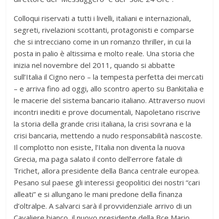
Colloqui riservati a tutti i livelli, italiani e internazionali,
segreti, rivelazioni scottanti, protagonisti e comparse
che si intrecciano come in un romanzo thriller, in cui la
posta in palio è altissima e molto reale. Una storia che
inizia nel novembre del 2011, quando si abbatte
sull’Italia il Cigno nero – la tempesta perfetta dei mercati
– e arriva fino ad oggi, allo scontro aperto su Bankitalia e
le macerie del sistema bancario italiano. Attraverso nuovi
incontri inediti e prove documentali, Napoletano riscrive
la storia della grande crisi italiana, la crisi sovrana e la
crisi bancaria, mettendo a nudo responsabilità nascoste.
Il complotto non esiste, l’Italia non diventa la nuova
Grecia, ma paga salato il conto dell’errore fatale di
Trichet, allora presidente della Banca centrale europea.
Pesano sul paese gli interessi geopolitici dei nostri “cari
alleati” e si allungano le mani predone della finanza
d’oltralpe. A salvarci sarà il provvidenziale arrivo di un
Cavaliere bianco, il nuovo presidente della Bce Mario