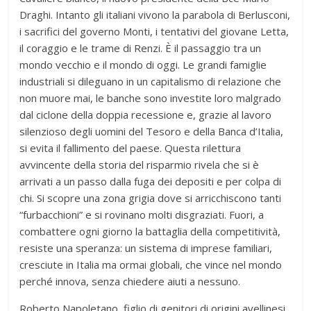
Draghi. Intanto gli italiani vivono la parabola di Berlusconi,
i sacrifici del governo Monti, i tentativi del giovane Letta,
il coraggio e le trame di Renzi. È il passaggio tra un
mondo vecchio e il mondo di oggi. Le grandi famiglie
industriali si dileguano in un capitalismo di relazione che
non muore mai, le banche sono investite loro malgrado
dal ciclone della doppia recessione e, grazie al lavoro
silenzioso degli uomini del Tesoro e della Banca d’Italia,
si evita il fallimento del paese. Questa rilettura
avvincente della storia del risparmio rivela che si è
arrivati a un passo dalla fuga dei depositi e per colpa di
chi. Si scopre una zona grigia dove si arricchiscono tanti
“furbacchioni” e si rovinano molti disgraziati. Fuori, a
combattere ogni giorno la battaglia della competitività,
resiste una speranza: un sistema di imprese familiari,
cresciute in Italia ma ormai globali, che vince nel mondo
perché innova, senza chiedere aiuti a nessuno.
Roberto Napoletano, figlio di genitori di origini avellinesi,