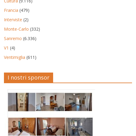
Cultura
(9.116)
Francia
(479)
Interviste
(2)
Monte-Carlo
(332)
Sanremo
(6.336)
V1
(4)
Ventimiglia
(611)
I nostri sponsor