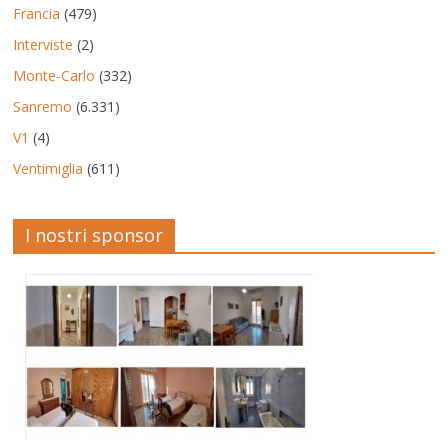
Francia
(479)
Interviste
(2)
Monte-Carlo
(332)
Sanremo
(6.331)
V1
(4)
Ventimiglia
(611)
I nostri sponsor