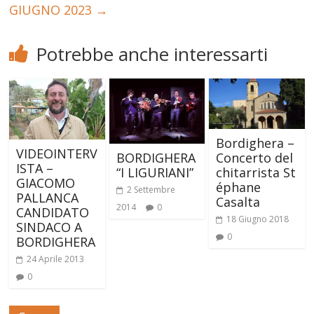
GIUGNO 2023
→
Potrebbe anche interessarti
Bordighera –
VIDEOINTERV
BORDIGHERA
Concerto del
ISTA –
“I LIGURIANI”
chitarrista St
GIACOMO
éphane
2 Settembre
PALLANCA
Casalta
2014
0
CANDIDATO
18 Giugno 2018
SINDACO A
0
BORDIGHERA
24 Aprile 2013
0