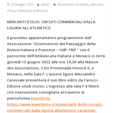
,
29 Maggio 2023
admin
Alessandro Carassale
Mercanti
,
d'olio
Principato di Monaco
MERCANTI D’OLIO: CIRCUITI COMMERCIALI DALLA
LIGURIA ALL’ATLANTICO
Il prossimo appuntamento programmato dall’
Associazione “Osservatorio del Paesaggio della
Riviera Italiana e Francese – OdP-TRIF ” con il
patrocinio dell’Ambasciata Italiana a Monaco si terrà
giovedì 15 giugno 2023 alle ore 18,30 alla Maison
des Associations, 2 bis Promenade Honoré II, a
Monaco, nella Sala F. L’autore ligure Alessandro
Carassale presenterà il suo libro edito da Carocci
Editore-studi storici. L’ingresso alla sala F è libero
con riservazione consigliata attraverso la
piattaforma
Eventbrite
https://www.eventbrite.it/e/mercanti-dolio-circuiti-
commerciali-dalla-liguria-allatlantico-carassale-