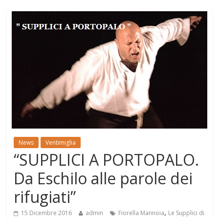
News
Ventimiglia
“SUPPLICI A PORTOPALO.
Da Eschilo alle parole dei
rifugiati”
,
15 Dicembre 2016
admin
Fiorella Mannoia
Le Supplici di