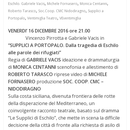
,
,
,
Eschilo. Gabriele Vacis
Michele Fornasero
Monica Centanni
,
,
Roberto Tarasco
Soc.Coop. CMC Nidodiragno
Supplici a
,
,
Portopalo
Ventimiglia Teatro
VEventimiglia
VENERDI’ 16
DICEMBRE 2016 ore 21.00
Vincenzo Pirrotta e Gabriele Vacis
in
“SUPPLICI
A PORTOPALO. Dalla tragedia di Eschilo
alle parole dei rifugiati”
Regia di
GABRIELE VACIS
ideazione
e drammaturgia
di
MONICA
CENTANNI
scenofonia
e
allestimento
di
ROBERTO TARASCO
riprese video di
MICHELE
FORNASERO
produzione
SOC. COOP
.
CMC –
NIDODIRAGNO
Sulla costa siciliana, divenuta frontiera delle rotte
della disperazione del Mediterraneo, un
coinvolgente racconto teatrale, basato sul dramma
“Le Supplici di Eschilo”, che mette in scena la difficile
decisione della città di fronte alla richiesta di asilo di