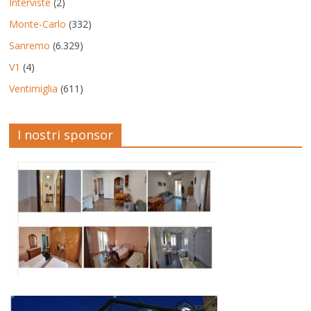
Interviste
(2)
Monte-Carlo
(332)
Sanremo
(6.329)
V1
(4)
Ventimiglia
(611)
I nostri sponsor