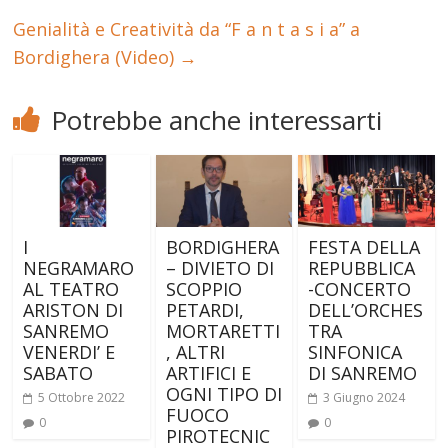
Genialità e Creatività da “F a n t a s i a” a
Bordighera (Video)
→
Potrebbe anche interessarti
I
BORDIGHERA
FESTA DELLA
NEGRAMARO
– DIVIETO DI
REPUBBLICA
AL TEATRO
SCOPPIO
-CONCERTO
ARISTON DI
PETARDI,
DELL’ORCHES
SANREMO
MORTARETTI
TRA
VENERDI’ E
, ALTRI
SINFONICA
SABATO
ARTIFICI E
DI SANREMO
OGNI TIPO DI
5 Ottobre 2022
3 Giugno 2024
FUOCO
0
0
PIROTECNIC