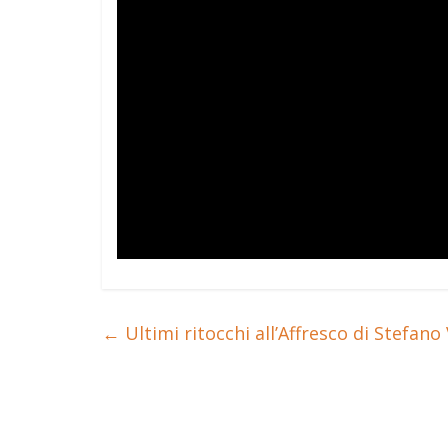
←
Ultimi ritocchi all’Affresco di Stefano