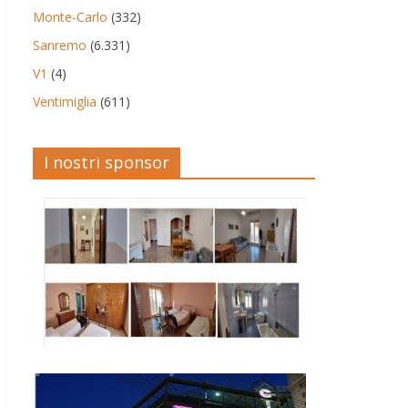
Monte-Carlo
(332)
Sanremo
(6.331)
V1
(4)
Ventimiglia
(611)
I nostri sponsor