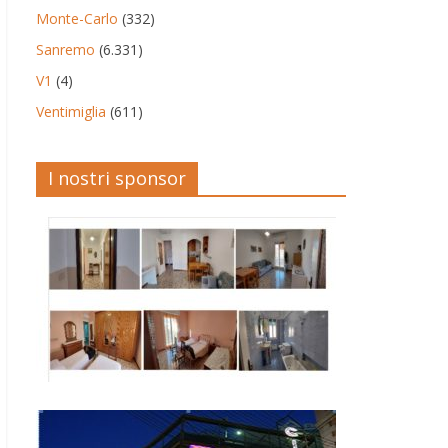
Monte-Carlo
(332)
Sanremo
(6.331)
V1
(4)
Ventimiglia
(611)
I nostri sponsor