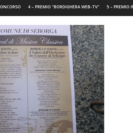
 CONCORSO
4 – PREMIO “BORDIGHERA WEB-TV”
5 – PREMIO 