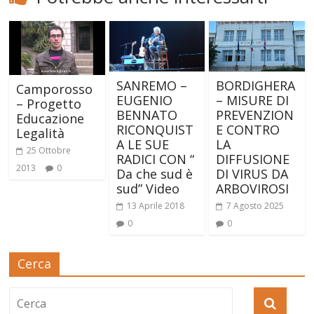
SANREMO –
BORDIGHERA
Camporosso
EUGENIO
– MISURE DI
– Progetto
BENNATO
PREVENZION
Educazione
RICONQUIST
E CONTRO
Legalità
A LE SUE
LA
25 Ottobre
RADICI CON “
DIFFUSIONE
2013
0
Da che sud è
DI VIRUS DA
sud” Video
ARBOVIROSI
13 Aprile 2018
7 Agosto 2025
0
0
Cerca