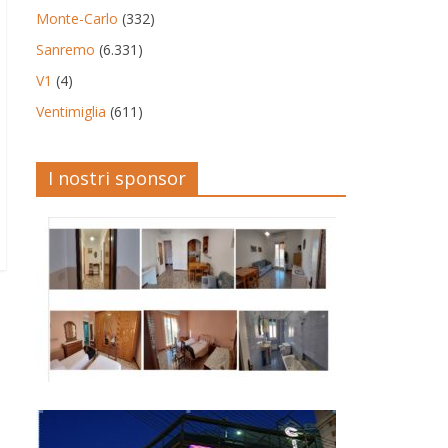
Monte-Carlo
(332)
Sanremo
(6.331)
V1
(4)
Ventimiglia
(611)
I nostri sponsor