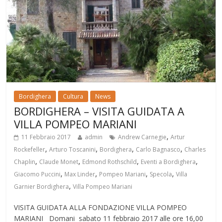
Bordighera
Cultura
News
BORDIGHERA – VISITA GUIDATA A
VILLA POMPEO MARIANI
,
11 Febbraio 2017
admin
Andrew Carnegie
Artur
,
,
,
,
Rockefeller
Arturo Toscanini
Bordighera
Carlo Bagnasco
Charles
,
,
,
,
Chaplin
Claude Monet
Edmond Rothschild
Eventi a Bordighera
,
,
,
,
Giacomo Puccini
Max Linder
Pompeo Mariani
Specola
Villa
,
Garnier Bordighera
Villa Pompeo Mariani
VISITA GUIDATA ALLA FONDAZIONE VILLA POMPEO
MARIANI Domani sabato 11 febbraio 2017 alle ore 16,00