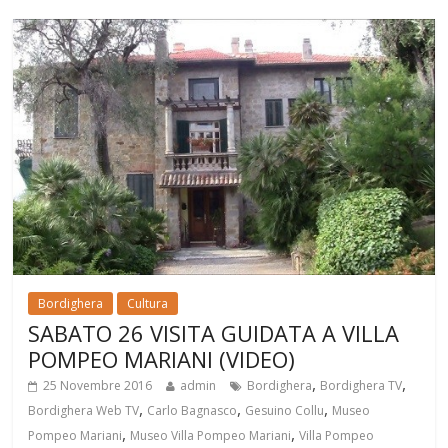
Bordighera
Cultura
SABATO 26 VISITA GUIDATA A VILLA
POMPEO MARIANI (VIDEO)
,
,
25 Novembre 2016
admin
Bordighera
Bordighera TV
,
,
,
Bordighera Web TV
Carlo Bagnasco
Gesuino Collu
Museo
,
,
Pompeo Mariani
Museo Villa Pompeo Mariani
Villa Pompeo