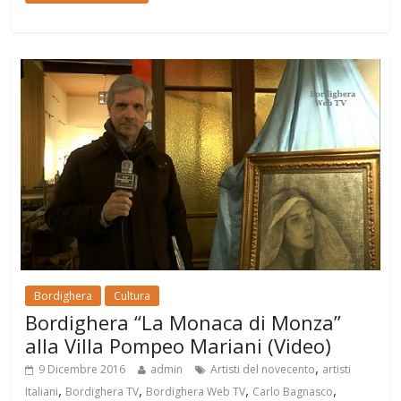
Bordighera
Cultura
Bordighera “La Monaca di Monza”
alla Villa Pompeo Mariani (Video)
,
9 Dicembre 2016
admin
Artisti del novecento
artisti
,
,
,
,
Italiani
Bordighera TV
Bordighera Web TV
Carlo Bagnasco