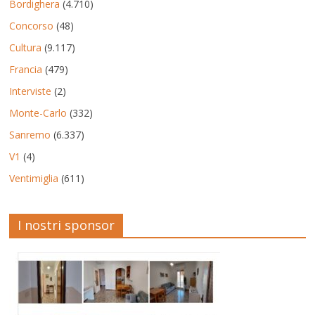
Bordighera
(4.710)
Concorso
(48)
Cultura
(9.117)
Francia
(479)
Interviste
(2)
Monte-Carlo
(332)
Sanremo
(6.337)
V1
(4)
Ventimiglia
(611)
I nostri sponsor