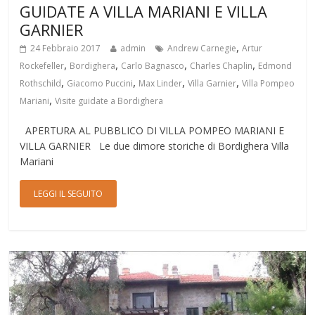
GUIDATE A VILLA MARIANI E VILLA
GARNIER
,
24 Febbraio 2017
admin
Andrew Carnegie
Artur
,
,
,
,
Rockefeller
Bordighera
Carlo Bagnasco
Charles Chaplin
Edmond
,
,
,
,
Rothschild
Giacomo Puccini
Max Linder
Villa Garnier
Villa Pompeo
,
Mariani
Visite guidate a Bordighera
APERTURA AL PUBBLICO DI VILLA POMPEO MARIANI E
VILLA GARNIER Le due dimore storiche di Bordighera Villa
Mariani
LEGGI IL SEGUITO