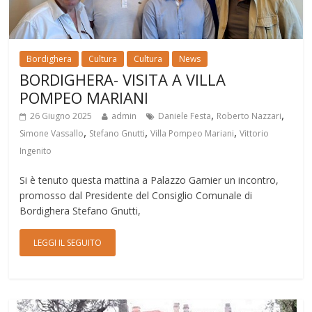
Bordighera
Cultura
Cultura
News
BORDIGHERA- VISITA A VILLA
POMPEO MARIANI
,
,
26 Giugno 2025
admin
Daniele Festa
Roberto Nazzari
,
,
,
Simone Vassallo
Stefano Gnutti
Villa Pompeo Mariani
Vittorio
Ingenito
Si è tenuto questa mattina a Palazzo Garnier un incontro,
promosso dal Presidente del Consiglio Comunale di
Bordighera Stefano Gnutti,
LEGGI IL SEGUITO