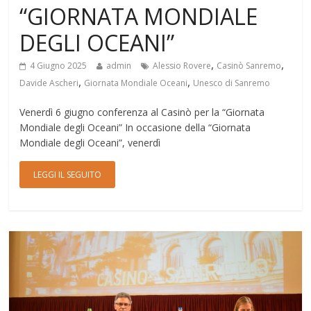
“GIORNATA MONDIALE
DEGLI OCEANI”
,
,
4 Giugno 2025
admin
Alessio Rovere
Casinò Sanremo
,
,
Davide Ascheri
Giornata Mondiale Oceani
Unesco di Sanremo
Venerdì 6 giugno conferenza al Casinò per la “Giornata
Mondiale degli Oceani” In occasione della “Giornata
Mondiale degli Oceani”, venerdì
LEGGI IL SEGUITO