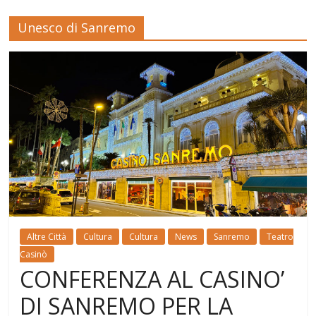
Unesco di Sanremo
Altre Città
Cultura
Cultura
News
Sanremo
Teatro
Casinò
CONFERENZA AL CASINO’
DI SANREMO PER LA