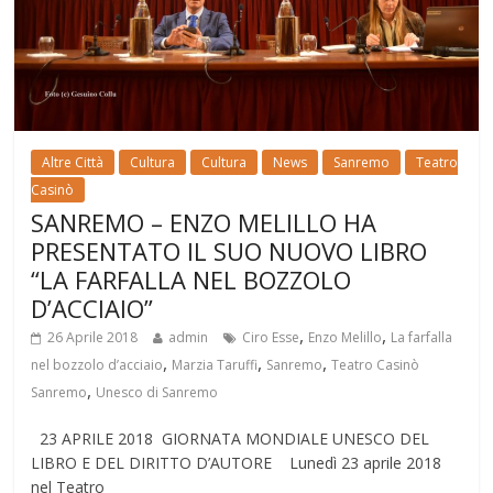
Altre Città
Cultura
Cultura
News
Sanremo
Teatro
Casinò
SANREMO – ENZO MELILLO HA
PRESENTATO IL SUO NUOVO LIBRO
“LA FARFALLA NEL BOZZOLO
D’ACCIAIO”
,
,
26 Aprile 2018
admin
Ciro Esse
Enzo Melillo
La farfalla
,
,
,
nel bozzolo d’acciaio
Marzia Taruffi
Sanremo
Teatro Casinò
,
Sanremo
Unesco di Sanremo
23 APRILE 2018 GIORNATA MONDIALE UNESCO DEL
LIBRO E DEL DIRITTO D’AUTORE Lunedì 23 aprile 2018
nel Teatro