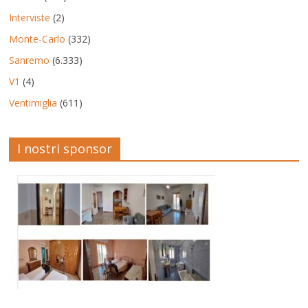
Interviste
(2)
Monte-Carlo
(332)
Sanremo
(6.333)
V1
(4)
Ventimiglia
(611)
I nostri sponsor