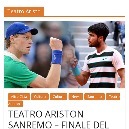
Teatro Aristo
Altre Città
Cultura
Cultura
News
Sanremo
Teatro
Ariston
TEATRO ARISTON
SANREMO – FINALE DEL