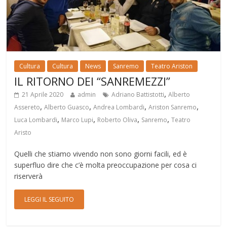
Cultura
Cultura
News
Sanremo
Teatro Ariston
IL RITORNO DEI “SANREMEZZI”
,
21 Aprile 2020
admin
Adriano Battistotti
Alberto
,
,
,
,
Assereto
Alberto Guasco
Andrea Lombardi
Ariston Sanremo
,
,
,
,
Luca Lombardi
Marco Lupi
Roberto Oliva
Sanremo
Teatro
Aristo
Quelli che stiamo vivendo non sono giorni facili, ed è
superfluo dire che c’è molta preoccupazione per cosa ci
riserverà
LEGGI IL SEGUITO