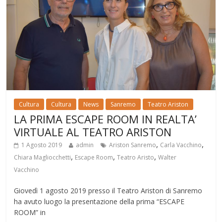
Cultura
Cultura
News
Sanremo
Teatro Ariston
LA PRIMA ESCAPE ROOM IN REALTA’
VIRTUALE AL TEATRO ARISTON
,
,
1 Agosto 2019
admin
Ariston Sanremo
Carla Vacchino
,
,
,
Chiara Magliocchetti
Escape Room
Teatro Aristo
Walter
Vacchino
Giovedì 1 agosto 2019 presso il Teatro Ariston di Sanremo
ha avuto luogo la presentazione della prima “ESCAPE
ROOM” in