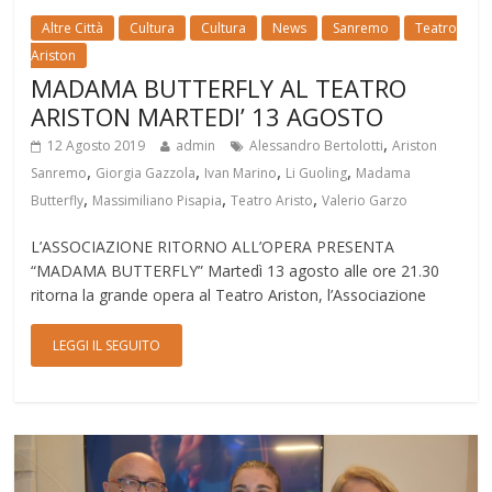
Altre Città
Cultura
Cultura
News
Sanremo
Teatro
Ariston
MADAMA BUTTERFLY AL TEATRO
ARISTON MARTEDI’ 13 AGOSTO
,
12 Agosto 2019
admin
Alessandro Bertolotti
Ariston
,
,
,
,
Sanremo
Giorgia Gazzola
Ivan Marino
Li Guoling
Madama
,
,
,
Butterfly
Massimiliano Pisapia
Teatro Aristo
Valerio Garzo
L’ASSOCIAZIONE RITORNO ALL’OPERA PRESENTA
“MADAMA BUTTERFLY” Martedì 13 agosto alle ore 21.30
ritorna la grande opera al Teatro Ariston, l’Associazione
LEGGI IL SEGUITO