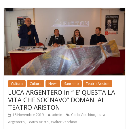
Cultura
Cultura
News
Sanremo
Teatro Ariston
LUCA ARGENTERO in “ E’ QUESTA LA
VITA CHE SOGNAVO” DOMANI AL
TEATRO ARISTON
,
16 Novembre 2019
admin
Carla Vacchino
Luca
,
,
Argentero
Teatro Aristo
Walter Vacchino