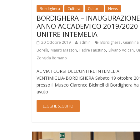
Bordighera
Cultura
Cultura
News
BORDIGHERA – INAUGURAZIONE
ANNO ACCADEMICO 2019/2020
UNITRE INTEMELIA
,
20 Ottobre 2019
admin
Bordighera
Giannina
,
,
,
,
Borelli
Mauro Mazzon
Padre Faustino
Silvano Volcan
Un
Zorajda Romano
AL VIA I CORSI DELL’UNITRE INTEMELIA
VENTIMIGLIA-BORDIGHERA Sabato 19 ottobre 20
presso il Museo Clarence Bicknell di Bordighera ha
avuto
LEGGI IL SEGUITO