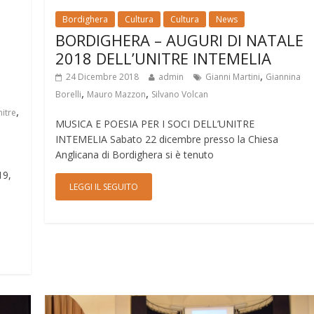
Bordighera
Cultura
Cultura
News
BORDIGHERA – AUGURI DI NATALE
2018 DELL’UNITRE INTEMELIA
,
24 Dicembre 2018
admin
Gianni Martini
Giannina
,
,
Borelli
Mauro Mazzon
Silvano Volcan
,
itre
MUSICA E POESIA PER I SOCI DELL’UNITRE
INTEMELIA Sabato 22 dicembre presso la Chiesa
Anglicana di Bordighera si è tenuto
19,
LEGGI IL SEGUITO