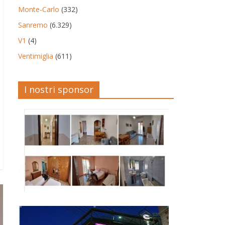
Monte-Carlo
(332)
Sanremo
(6.329)
V1
(4)
Ventimiglia
(611)
I nostri sponsor