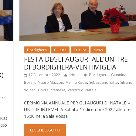
Bordighera
Cultura
Cultura
News
FESTA DEGLI AUGURI ALL’UNITRE
DI BORDIGHERA-VENTIMIGLIA
O)
,
17 Dicembre 2022
admin
Bordighera
Giannina
,
,
,
,
Borelli
Mauro Mazzon
Melina Rodà
Sebastiano Satta
Silvano
,
,
Volcan
Unitre Intemelia
Vespro di Natale
,
itre
CERIMONIA ANNUALE PER GLI AUGURI DI NATALE –
UNITRE INTEMELIA Sabato 17 dicembre 2022 alle ore
16:00 nella Sala Rossa
ICO
bato
LEGGI IL SEGUITO