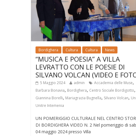
Bordighera
Cultura
Cultura
News
“MUSICA E POESIA” A VILLA
LEVRATTO CON LE POESIE DI
SILVANO VOLCAN (VIDEO E FOT
,
5 Maggio 2024
admin
Accademia delle Muse
,
,
,
Barbara Bonavia
Bordighera
Centro Sociale Bordigotto
,
,
,
Giannina Borelli
Mariagrazia Bugnella
Silvano Volcan
Un
Unitre Intemenia
UN POMERIGGIO CULTURALE NEL CENTRO STOR
DI BORDIGHERA VIDEO N. 2 Nel pomeriggio di sa
04 maggio 2024 presso Villa