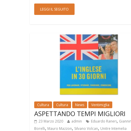
LEGGI IL SEGUITO
Cultura
Cultura
News
Ventimiglia
ASPETTANDO TEMPI MIGLIORI
,
23 Marzo 2020
admin
Eduardo Raneri
Gianni
,
,
,
Borelli
Mauro Mazzon
Silvano Volcan
Unitre Intemelia