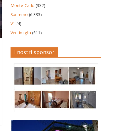
Monte-Carlo
(332)
Sanremo
(6.333)
V1
(4)
Ventimiglia
(611)
I nostri sponsor