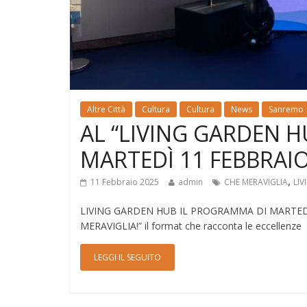
Altre Città
Cultura
Cultura
News
Sanremo
AL “LIVING GARDEN H
MARTEDÌ 11 FEBBRAI
,
11 Febbraio 2025
admin
CHE MERAVIGLIA
LI
LIVING GARDEN HUB IL PROGRAMMA DI MARTEDÌ 
MERAVIGLIA!” il format che racconta le eccellenze
LEGGI IL SEGUITO