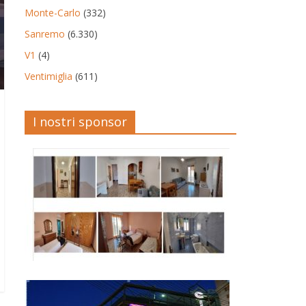
Monte-Carlo
(332)
Sanremo
(6.330)
V1
(4)
Ventimiglia
(611)
I nostri sponsor