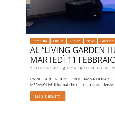
Altre Città
Cultura
Cultura
News
Sanremo
AL “LIVING GARDEN H
MARTEDÌ 11 FEBBRAI
,
11 Febbraio 2025
admin
CHE MERAVIGLIA
LI
LIVING GARDEN HUB IL PROGRAMMA DI MARTEDÌ 
MERAVIGLIA!” il format che racconta le eccellenze
LEGGI IL SEGUITO