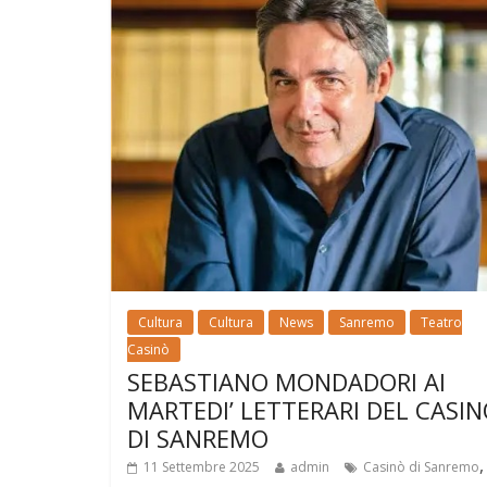
Cultura
Cultura
News
Sanremo
Teatro
Casinò
SEBASTIANO MONDADORI AI
MARTEDI’ LETTERARI DEL CASIN
DI SANREMO
11 Settembre 2025
admin
Casinò di Sanremo