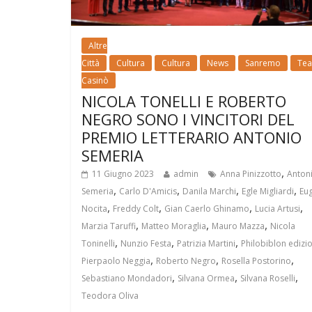
Altre
Città
Cultura
Cultura
News
Sanremo
Tea
Casinò
NICOLA TONELLI E ROBERTO
NEGRO SONO I VINCITORI DEL
PREMIO LETTERARIO ANTONIO
SEMERIA
,
11 Giugno 2023
admin
Anna Pinizzotto
Anton
,
,
,
,
Semeria
Carlo D'Amicis
Danila Marchi
Egle Migliardi
Eu
,
,
,
,
Nocita
Freddy Colt
Gian Caerlo Ghinamo
Lucia Artusi
,
,
,
Marzia Taruffi
Matteo Moraglia
Mauro Mazza
Nicola
,
,
,
Toninelli
Nunzio Festa
Patrizia Martini
Philobiblon edizio
,
,
,
Pierpaolo Neggia
Roberto Negro
Rosella Postorino
,
,
,
Sebastiano Mondadori
Silvana Ormea
Silvana Roselli
Teodora Oliva