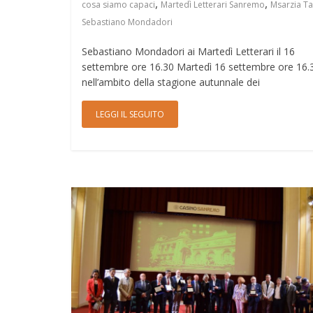
,
,
cosa siamo capaci
Martedì Letterari Sanremo
Msarzia Ta
Sebastiano Mondadori
Sebastiano Mondadori ai Martedì Letterari il 16
settembre ore 16.30 Martedì 16 settembre ore 16.
nell’ambito della stagione autunnale dei
LEGGI IL SEGUITO