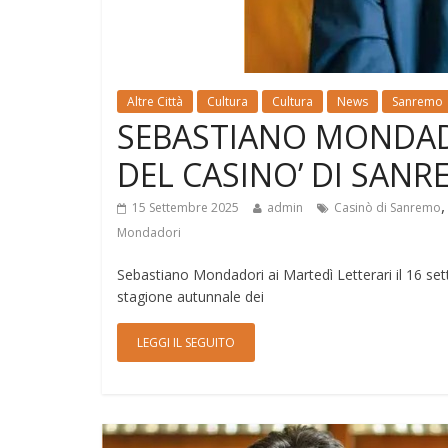
Altre Città
Cultura
Cultura
News
Sanremo
SEBASTIANO MONDADO
DEL CASINO’ DI SANR
15 Settembre 2025
admin
Casinò di Sanremo
Mondadori
Sebastiano Mondadori ai Martedì Letterari il 16 se
stagione autunnale dei
LEGGI IL SEGUITO