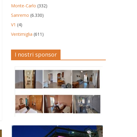
Monte-Carlo
(332)
Sanremo
(6.330)
V1
(4)
Ventimiglia
(611)
I nostri sponsor