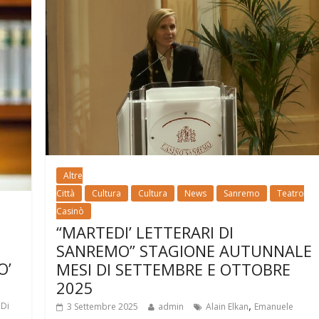
Altre
Città
Cultura
Cultura
News
Sanremo
Teatro
Casinò
“MARTEDI’ LETTERARI DI
SANREMO” STAGIONE AUTUNNALE
O’
MESI DI SETTEMBRE E OTTOBRE
2025
,
,
Di
3 Settembre 2025
admin
Alain Elkan
Emanuele