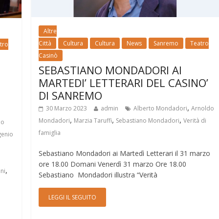
Altre
Città
Cultura
Cultura
News
Sanremo
Teatro
tro
Casinò
SEBASTIANO MONDADORI AI
MARTEDI’ LETTERARI DEL CASINO’
DI SANREMO
,
30 Marzo 2023
admin
Alberto Mondadori
Arnoldo
,
,
,
Mondadori
Marzia Taruffi
Sebastiano Mondadori
Verità di
io
famiglia
genio
Sebastiano Mondadori ai Martedì Letterari il 31 marzo
ore 18.00 Domani Venerdì 31 marzo Ore 18.00
,
ni
Sebastiano Mondadori illustra “Verità
LEGGI IL SEGUITO