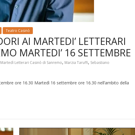
Teatro Casinò
RI AI MARTEDI’ LETTERARI
EMO MARTEDI’ 16 SETTEMBRE
,
,
,
Martedì Letterari Casinò di Sanremo
Marzia Taruffi
Sebastiano
ttembre ore 16.30 Martedì 16 settembre ore 16.30 nell’ambito della