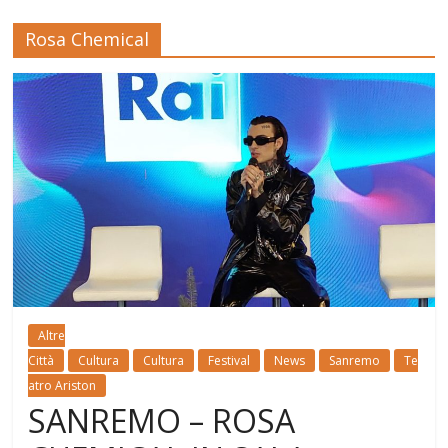
Rosa Chemical
Altre
Città
Cultura
Cultura
Festival
News
Sanremo
Te
atro Ariston
SANREMO – ROSA